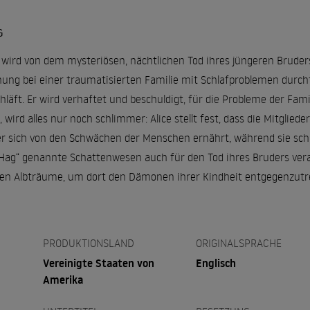
G
 wird von dem mysteriösen, nächtlichen Tod ihres jüngeren Bruder
ng bei einer traumatisierten Familie mit Schlafproblemen durchfü
läft. Er wird verhaftet und beschuldigt, für die Probleme der Fami
, wird alles nur noch schlimmer: Alice stellt fest, dass die Mitglie
r sich von den Schwächen der Menschen ernährt, während sie schla
Hag“ genannte Schattenwesen auch für den Tod ihres Bruders veran
enen Albträume, um dort den Dämonen ihrer Kindheit entgegenzut
PRODUKTIONSLAND
ORIGINALSPRACHE
Vereinigte Staaten von
Englisch
Amerika