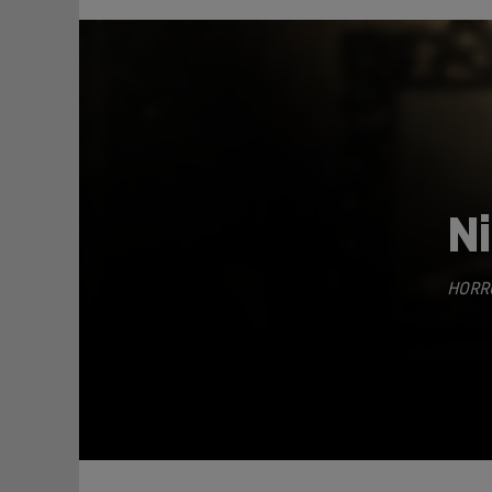
N
HORR
TEILEN