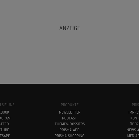
 SIE UNS
PRODUKTE
PRI
EBOOK
NEWSLETTER
IMPRE
TAGRAM
PODCAST
KONT
-FEED
THEMEN-DOSSIERS
ÜBER
UTUBE
PRISMA-APP
NEWS-A
TSAPP
PRISMA-SHOPPING
MEDIA