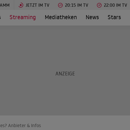
RAMM
JETZT IM TV
20:15 IM TV
22:00 IM TV
s
Streaming
Mediatheken
News
Stars
es? Anbieter & Infos