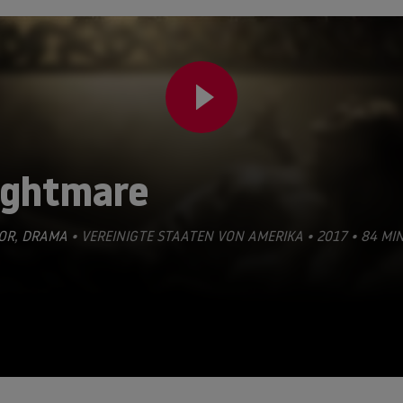
ightmare
OR
,
DRAMA
• VEREINIGTE STAATEN VON AMERIKA • 2017 • 84 MI