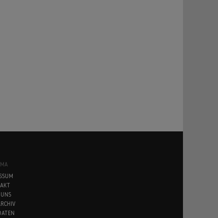
SMA
SSUM
AKT
 UNS
RCHIV
DATEN