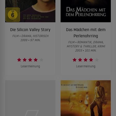
Die Silicon Valley Story
Das Mädchen mit dem
Perlenohrring
FILM • DRAMA, HISTORISCH
1999 • 97 MIN.
FILM • ROMANTIK, DRAMA,
MYSTERY & THRILLER, KRIMI
2003 • 101 MIN.
Lesermeinung
Lesermeinung