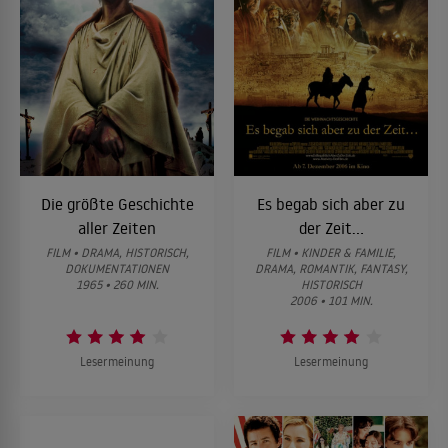
Die größte Geschichte
Es begab sich aber zu
aller Zeiten
der Zeit...
FILM • DRAMA, HISTORISCH,
FILM • KINDER & FAMILIE,
DOKUMENTATIONEN
DRAMA, ROMANTIK, FANTASY,
1965 • 260 MIN.
HISTORISCH
2006 • 101 MIN.
Lesermeinung
Lesermeinung