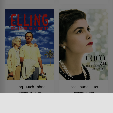
Elling - Nicht ohne
Coco Chanel - Der
meine Mutter
Beginn einer
Leidenschaft
FILM • KOMÖDIEN, PRODUZIERT
IN EUROPA, DRAMA
FILM • DRAMA, PRODUZIERT IN
2003 • 78 MIN.
EUROPA, HISTORISCH