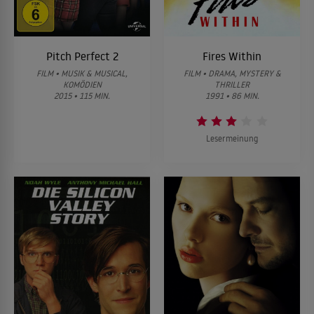
Pitch Perfect 2
Fires Within
FILM • MUSIK & MUSICAL,
FILM • DRAMA, MYSTERY &
KOMÖDIEN
THRILLER
2015 • 115 MIN.
1991 • 86 MIN.
Lesermeinung