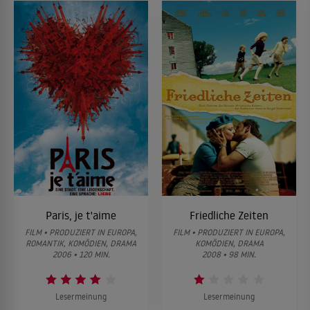
Paris, je t'aime
Friedliche Zeiten
FILM • PRODUZIERT IN EUROPA,
FILM • PRODUZIERT IN EUROPA,
ROMANTIK, KOMÖDIEN, DRAMA
KOMÖDIEN, DRAMA
2006 • 120 MIN.
2008 • 98 MIN.
Lesermeinung
Lesermeinung