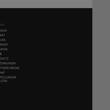
SMA
SSUM
AKT
 UNS
RCHIV
DATEN
B
CHUTZ
EDINGUNGEN
EITSERKLÄRUNG
MAP
STELLUNGEN
LTEN