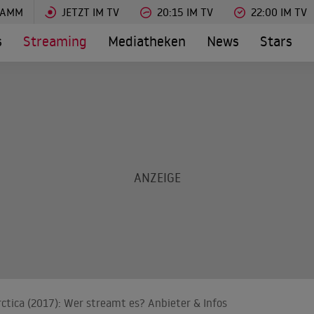
RAMM
JETZT IM TV
20:15 IM TV
22:00 IM TV
s
Streaming
Mediatheken
News
Stars
ctica (2017): Wer streamt es? Anbieter & Infos