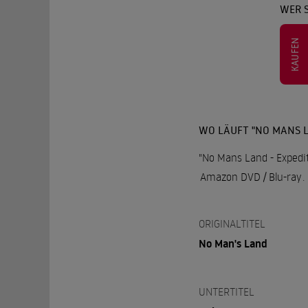
WER S
KAUFEN
WO LÄUFT "NO MANS L
"No Mans Land - Expedit
Amazon DVD / Blu-ray
.
ORIGINALTITEL
No Man's Land
UNTERTITEL