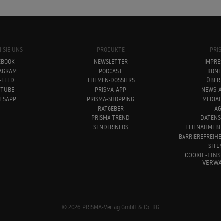
 SIE UNS
PRODUKTE
PRI
EBOOK
NEWSLETTER
IMPRE
TAGRAM
PODCAST
KONT
-FEED
THEMEN-DOSSIERS
ÜBER
UTUBE
PRISMA-APP
NEWS-A
TSAPP
PRISMA-SHOPPING
MEDIA
RATGEBER
AG
PRISMA TREND
DATENS
SENDERINFOS
TEILNAHMEB
BARRIEREFREIH
SITE
COOKIE-EIN
VERWA
© 2026 PRISMA-Verlag GmbH & Co. KG