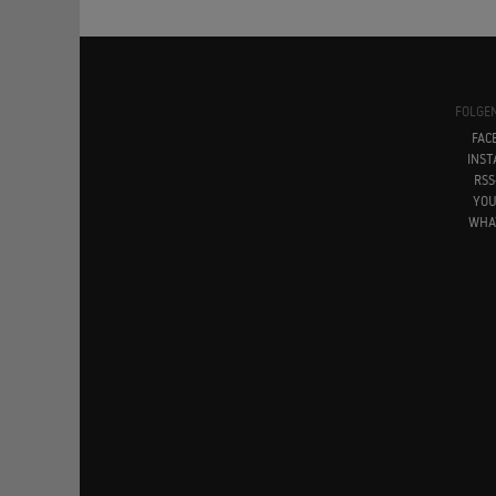
FOLGEN
FAC
INS
RSS
YO
WHA