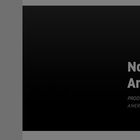
N
A
TEILEN
PRODU
AMERI