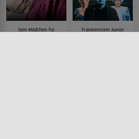
Sein Mädchen für
Frankenstein Junior
besondere Fälle
FILM • KOMÖDIEN
1974 • 106 MIN.
FILM • ROMANTIK, KOMÖDIEN,
DRAMA
1940 • 92 MIN.
Lesermeinung
Lesermeinung