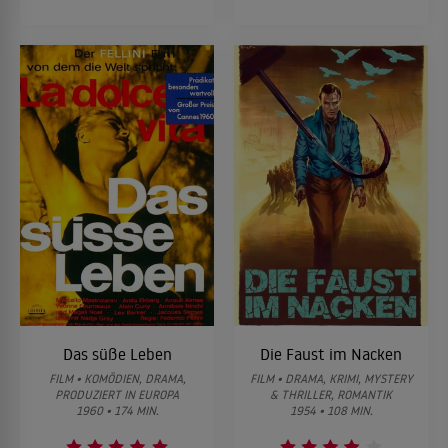
Das süße Leben
Die Faust im Nacken
FILM • KOMÖDIEN, DRAMA,
FILM • DRAMA, KRIMI, MYSTERY
PRODUZIERT IN EUROPA
& THRILLER, ROMANTIK
1960 • 174 MIN.
1954 • 108 MIN.