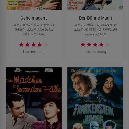
Geheimagent
Der Dünne Mann
FILM • MYSTERY & THRILLER,
FILM • KOMÖDIEN, ROMANTIK,
DRAMA, KRIMI, ROMANTIK
KRIMI, MYSTERY & THRILLER
1936 • 86 MIN.
1934 • 91 MIN.
Lesermeinung
Lesermeinung