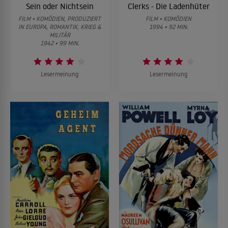
Sein oder Nichtsein
Clerks - Die Ladenhüter
FILM • KOMÖDIEN, PRODUZIERT
FILM • KOMÖDIEN
IN EUROPA, ROMANTIK, KRIEG &
1994 • 92 MIN.
MILITÄR
1942 • 99 MIN.
Lesermeinung
Lesermeinung