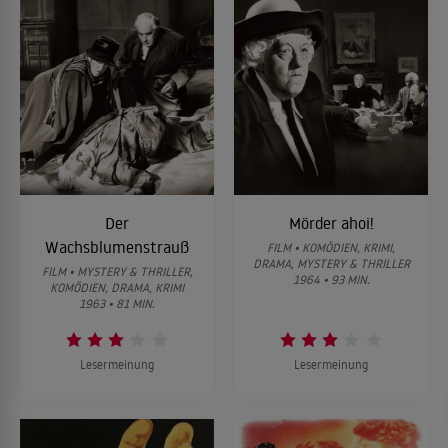
Der
Mörder ahoi!
Wachsblumenstrauß
FILM • KOMÖDIEN, KRIMI,
DRAMA, MYSTERY & THRILLER
FILM • MYSTERY & THRILLER,
1964 • 93 MIN.
KOMÖDIEN, DRAMA, KRIMI
1963 • 81 MIN.
Lesermeinung
Lesermeinung