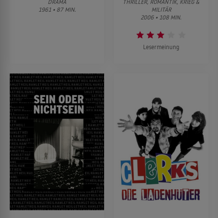
DRAMA
THRILLER, ROMANTIK, KRIEG &
1961 • 87 MIN.
MILITÄR
2006 • 108 MIN.
Lesermeinung