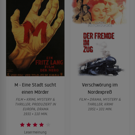
M - Eine Stadt sucht
Verschwörung im
einen Mörder
Nordexpreß
FILM • KRIMI, MYSTERY &
FILM • DRAMA, MYSTERY &
THRILLER, PRODUZIERT IN
THRILLER, KRIMI
EUROPA, DRAMA
1951 • 101 MIN.
1931 • 110 MIN.
Lesermeinung