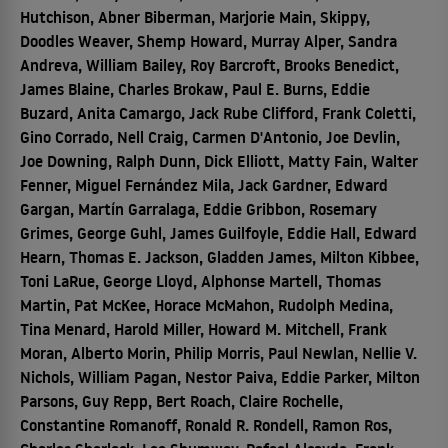
Hutchison, Abner Biberman, Marjorie Main, Skippy,
Doodles Weaver, Shemp Howard, Murray Alper, Sandra
Andreva, William Bailey, Roy Barcroft, Brooks Benedict,
James Blaine, Charles Brokaw, Paul E. Burns, Eddie
Buzard, Anita Camargo, Jack Rube Clifford, Frank Coletti,
Gino Corrado, Nell Craig, Carmen D'Antonio, Joe Devlin,
Joe Downing, Ralph Dunn, Dick Elliott, Matty Fain, Walter
Fenner, Miguel Fernández Mila, Jack Gardner, Edward
Gargan, Martín Garralaga, Eddie Gribbon, Rosemary
Grimes, George Guhl, James Guilfoyle, Eddie Hall, Edward
Hearn, Thomas E. Jackson, Gladden James, Milton Kibbee,
Toni LaRue, George Lloyd, Alphonse Martell, Thomas
Martin, Pat McKee, Horace McMahon, Rudolph Medina,
Tina Menard, Harold Miller, Howard M. Mitchell, Frank
Moran, Alberto Morin, Philip Morris, Paul Newlan, Nellie V.
Nichols, William Pagan, Nestor Paiva, Eddie Parker, Milton
Parsons, Guy Repp, Bert Roach, Claire Rochelle,
Constantine Romanoff, Ronald R. Rondell, Ramon Ros,