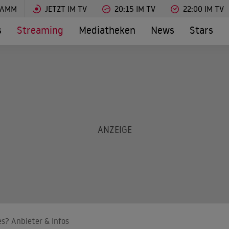
RAMM
JETZT IM TV
20:15 IM TV
22:00 IM TV
s
Streaming
Mediatheken
News
Stars
s? Anbieter & Infos