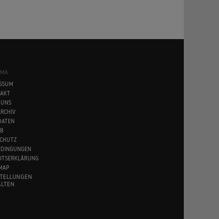
SMA
SSUM
AKT
 UNS
RCHIV
DATEN
B
CHUTZ
EDINGUNGEN
EITSERKLÄRUNG
MAP
STELLUNGEN
LTEN