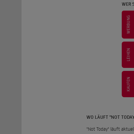
WER 
WERBUNG
LEIHEN
KAUFEN
WO LÄUFT "NOT TODAY
"Not Today" läuft aktue