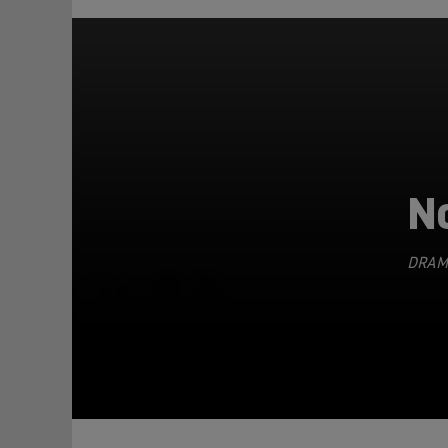
N
DRAM
TEILEN