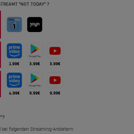
STREAMT "NOT TODAY" ?
1.99€
3.99€
3.99€
4.99€
9.99€
9.99€
"?
ll bei folgenden Streaming-Anbietern: