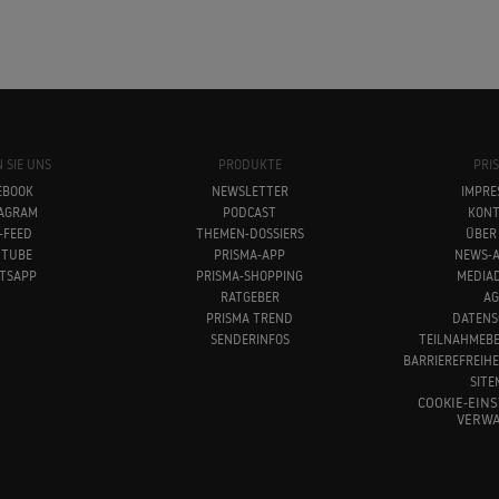
 SIE UNS
PRODUKTE
PRI
EBOOK
NEWSLETTER
IMPRE
TAGRAM
PODCAST
KONT
-FEED
THEMEN-DOSSIERS
ÜBER
UTUBE
PRISMA-APP
NEWS-A
TSAPP
PRISMA-SHOPPING
MEDIA
RATGEBER
AG
PRISMA TREND
DATENS
SENDERINFOS
TEILNAHMEB
BARRIEREFREIH
SITE
COOKIE-EIN
VERWA