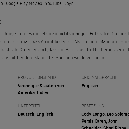
no
,
Google Play Movies
,
YouTube
,
Joyn
.
G
er Junge, dem es im Leben an nichts mangelt. Er beschließt eines
sieht er erstmals, was Armut bedeutet. Als er einem Mann und seine
drastisch. Caden erfährt, dass ein Vater aus der Not heraus seine
raus hilft er dem Mann, das Mädchen wiederzufinden.
PRODUKTIONSLAND
ORIGINALSPRACHE
Vereinigte Staaten von
Englisch
Amerika, Indien
UNTERTITEL
BESETZUNG
Deutsch, Englisch
Cody Longo, Leo Solom
Persis Karen, John
Schneider, Shari Rigby,