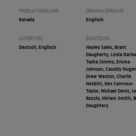
PRODUKTIONSLAND
ORIGINALSPRACHE
Kanada
Englisch
UNTERTITEL
BESETZUNG
Deutsch, Englisch
Hayley Sales, Brant
Daugherty, Linda Darlo
Tasha Simms, Emma
Johnson, Cassidy Nugen
Drew Weston, Charlie
Nesbitt, Ken Camroux-
Taylor, Michael Denis, I
Rozylo, Miriam Smith, 
Daughtery