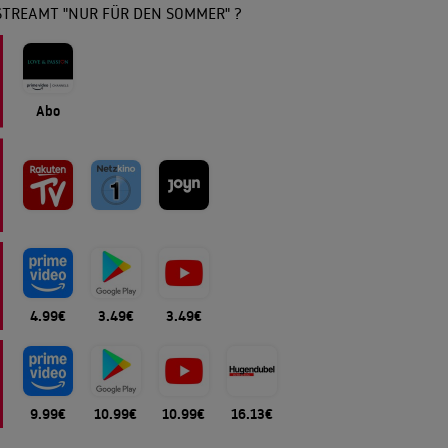
STREAMT "NUR FÜR DEN SOMMER" ?
Abo
4.99€
3.49€
3.49€
9.99€
10.99€
10.99€
16.13€