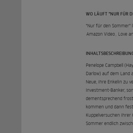
WO LÄUFT "NUR FÜR 
"Nur für den Sommer" l
Amazon Video
,
Love a
INHALTSBESCHREIBUN
Penelope Campbell (Hayl
Darlow) auf dem Land a
Neue, ihre Enkelin zu v
Investment-Banker, son
dementsprechend frosti
kommen und dann festst
Kuppelversuchen ihrer 
Sommer endlich zwisch