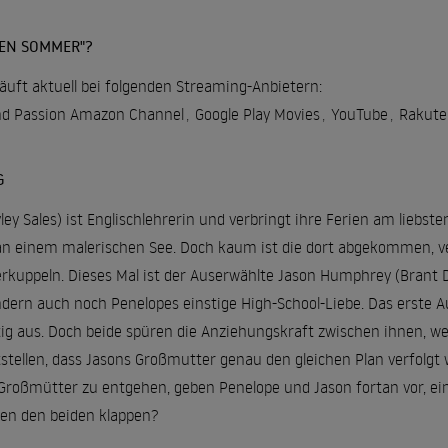
DEN SOMMER"?
äuft aktuell bei folgenden Streaming-Anbietern:
nd Passion Amazon Channel
,
Google Play Movies
,
YouTube
,
Rakute
G
ey Sales) ist Englischlehrerin und verbringt ihre Ferien am liebst
n einem malerischen See. Doch kaum ist die dort abgekommen, ve
erkuppeln. Dieses Mal ist der Auserwählte Jason Humphrey (Brant D
dern auch noch Penelopes einstige High-School-Liebe. Das erste Au
g aus. Doch beide spüren die Anziehungskraft zwischen ihnen, wes
ellen, dass Jasons Großmutter genau den gleichen Plan verfolgt 
Großmütter zu entgehen, geben Penelope und Jason fortan vor, ein
en den beiden klappen?