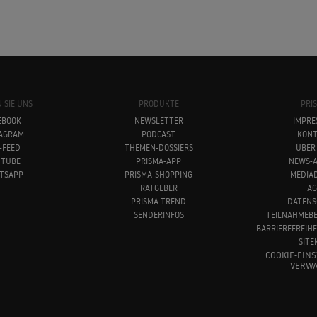
 SIE UNS
PRODUKTE
PRI
EBOOK
NEWSLETTER
IMPRE
TAGRAM
PODCAST
KONT
-FEED
THEMEN-DOSSIERS
ÜBER
UTUBE
PRISMA-APP
NEWS-A
TSAPP
PRISMA-SHOPPING
MEDIA
RATGEBER
AG
PRISMA TREND
DATENS
SENDERINFOS
TEILNAHMEB
BARRIEREFREIH
SITE
COOKIE-EIN
VERWA