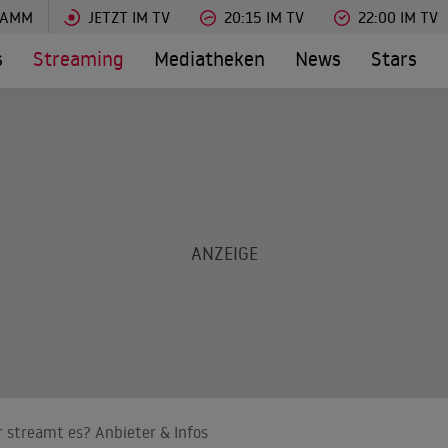
RAMM
JETZT IM TV
20:15 IM TV
22:00 IM TV
s
Streaming
Mediatheken
News
Stars
 streamt es? Anbieter & Infos