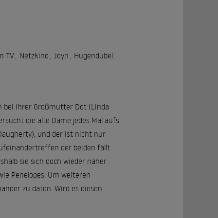
n TV
,
Netzkino
,
Joyn
,
Hugendubel
.
en bei ihrer Großmutter Dot (Linda
rsucht die alte Dame jedes Mal aufs
augherty), und der ist nicht nur
feinandertreffen der beiden fällt
halb sie sich doch wieder näher
wie Penelopes. Um weiteren
ander zu daten. Wird es diesen