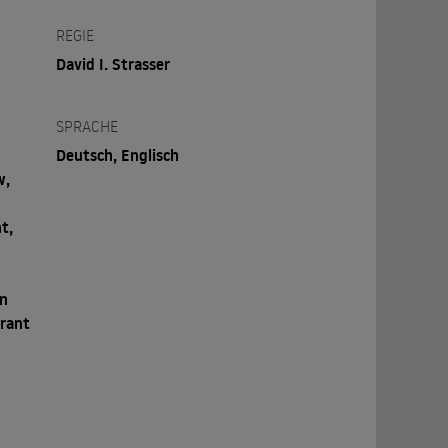
REGIE
David I. Strasser
SPRACHE
Deutsch, Englisch
w,
t,
an
Brant