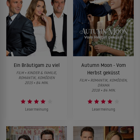
Ein Bräutigam zu viel
Autumn Moon - Vom
Herbst geküsst
FILM • KINDER & FAMILIE,
ROMANTIK, KOMÖDIEN
FILM • ROMANTIK, KOMÖDIEN,
2015 • 84 MIN.
DRAMA
2018 • 84 MIN.
Lesermeinung
Lesermeinung