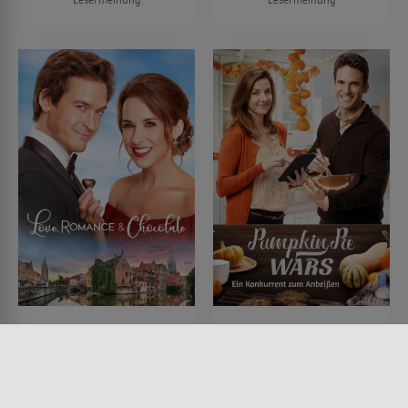
Love, Romance &
Pumpkin Pie Wars - Ein
Chocolate
Konkurrent zum
Anbeißen
FILM • PRODUZIERT IN EUROPA,
ROMANTIK
FILM • ROMANTIK, KOMÖDIEN
2019 • 90 MIN.