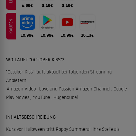
4.99€
3.49€
3.49€
KAUFEN
10.99€
10.99€
10.99€
16.13€
WO LÄUFT "OCTOBER KISS"?
"October Kiss" läuft aktuell bei folgenden Streaming-
Anbietern:
Amazon Video
,
Love and Passion Amazon Channel
,
Google
Play Movies
,
YouTube
,
Hugendubel
.
INHALTSBESCHREIBUNG
Kurz vor Halloween tritt Poppy Summerall ihre Stelle als