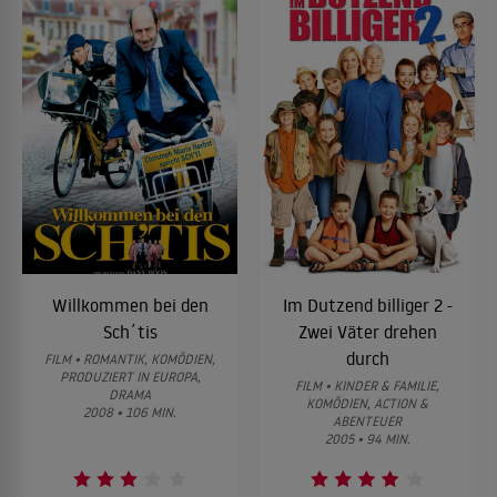
Willkommen bei den
Im Dutzend billiger 2 -
Sch´tis
Zwei Väter drehen
durch
FILM • ROMANTIK, KOMÖDIEN,
PRODUZIERT IN EUROPA,
FILM • KINDER & FAMILIE,
DRAMA
KOMÖDIEN, ACTION &
2008 • 106 MIN.
ABENTEUER
2005 • 94 MIN.