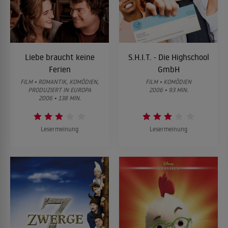
Liebe braucht keine
S.H.I.T. - Die Highschool
Ferien
GmbH
FILM • ROMANTIK, KOMÖDIEN,
FILM • KOMÖDIEN
PRODUZIERT IN EUROPA
2006 • 93 MIN.
2006 • 138 MIN.
Lesermeinung
Lesermeinung