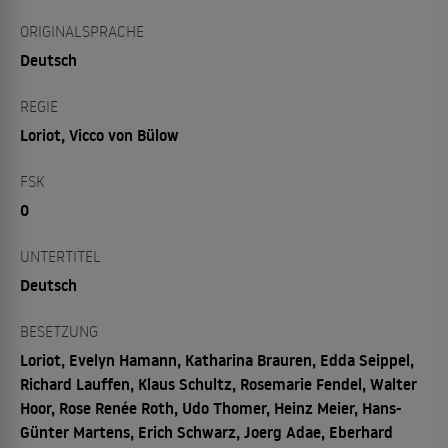
ORIGINALSPRACHE
Deutsch
REGIE
Loriot, Vicco von Bülow
FSK
0
UNTERTITEL
Deutsch
BESETZUNG
Loriot, Evelyn Hamann, Katharina Brauren, Edda Seippel,
Richard Lauffen, Klaus Schultz, Rosemarie Fendel, Walter
Hoor, Rose Renée Roth, Udo Thomer, Heinz Meier, Hans-
Günter Martens, Erich Schwarz, Joerg Adae, Eberhard