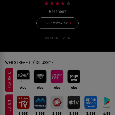
Gesehen?
JETZT BEWERTEN
Stand:
06.08.2026
WER STREAMT "ÖDIPUSSI" ?
FLATRATE
Abo
Abo
Abo
Abo
LEIHEN
3.99€
3.99€
2.99€
3.99€
3.99€
4.99€