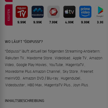
KAUFEN
9.99€
9.99€
7.99€
4.99€
9.99€
3.99€
WO LÄUFT "ÖDIPUSSI"?
"Ödipussi" läuft aktuell bei folgenden Streaming-Anbietern:
Rakuten TV
,
Maxdome Store
,
Videoload
,
Apple TV
,
Amazon
Video
,
Google Play Movies
,
YouTube
,
MagentaTV
,
Moviedome Plus Amazon Channel
,
Sky Store
,
Freenet
meinVOD
,
Amazon DVD / Blu-ray
,
Hugendubel
,
Videobuster
,
HBO Max
,
MagentaTV Plus
,
Joyn Plus
.
INHALTSBESCHREIBUNG