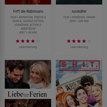
Triff die Robinsons
Junikäfer
FILM • ANIMATION, KINDER &
FILM • KOMÖDIEN, DRAMA
FAMILIE, SCIENCE-FICTION,
2005 • 106 MIN.
KOMÖDIEN, ACTION &
ABENTEUER
2007 • 95 MIN.
Lesermeinung
Lesermeinung