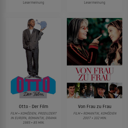
Lesermeinung
Lesermeinung
Otto - Der Film
Von Frau zu Frau
FILM • KOMÖDIEN, PRODUZIERT
FILM • ROMANTIK, KOMÖDIEN
IN EUROPA, ROMANTIK, DRAMA
2007 • 102 MIN.
1985 • 85 MIN.