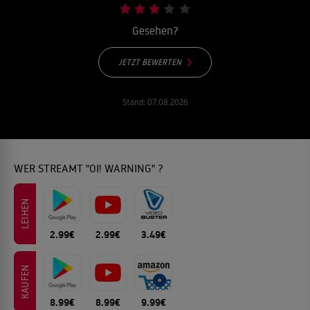
Gesehen?
JETZT BEWERTEN
Stand:
07.08.2026
WER STREAMT "OI! WARNING" ?
LEIHEN
2.99€
2.99€
3.49€
KAUFEN
8.99€
8.99€
9.99€