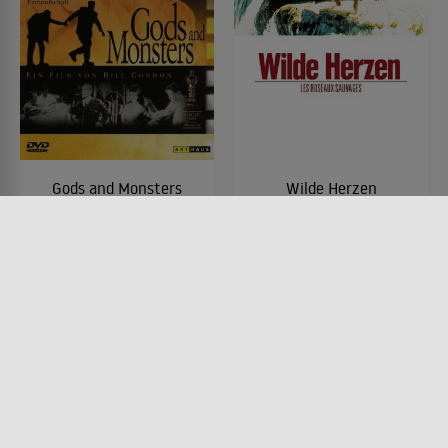
Gods and Monsters
Wilde Herzen
FILM • DRAMA
FILM • DRAMA, PRODUZIERT IN
1998 • 105 MIN.
EUROPA, ROMANTIK
1994 • 115 MIN.
Lesermeinung