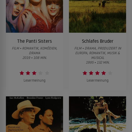
The Panti Sisters
Schlafes Bruder
FILM • ROMANTIK, KOMÖDIEN,
FILM • DRAMA, PRODUZIERT IN
DRAMA
EUROPA, ROMANTIK, MUSIK &
2019 • 108 MIN.
MUSICAL
1995 • 132 MIN.
Lesermeinung
Lesermeinung