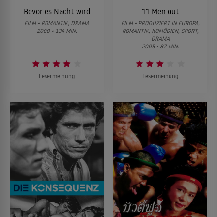
Bevor es Nacht wird
11 Men out
FILM • ROMANTIK, DRAMA
FILM • PRODUZIERT IN EUROPA,
2000 • 134 MIN.
ROMANTIK, KOMÖDIEN, SPORT,
DRAMA
2005 • 87 MIN.
Lesermeinung
Lesermeinung