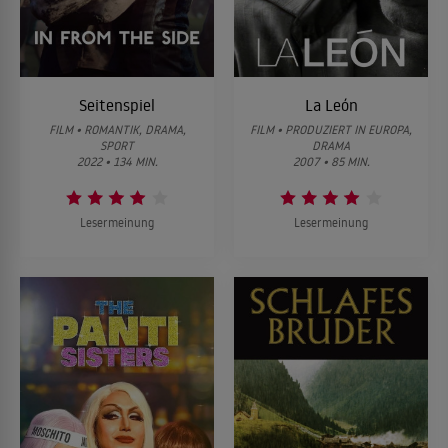
Seitenspiel
La León
FILM • ROMANTIK, DRAMA,
FILM • PRODUZIERT IN EUROPA,
SPORT
DRAMA
2022 • 134 MIN.
2007 • 85 MIN.
Lesermeinung
Lesermeinung