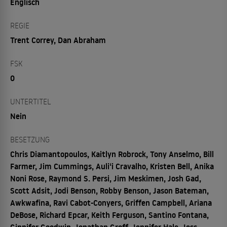
Englisch
REGIE
Trent Correy, Dan Abraham
FSK
0
UNTERTITEL
Nein
BESETZUNG
Chris Diamantopoulos, Kaitlyn Robrock, Tony Anselmo, Bill
Farmer, Jim Cummings, Auliʻi Cravalho, Kristen Bell, Anika
Noni Rose, Raymond S. Persi, Jim Meskimen, Josh Gad,
Scott Adsit, Jodi Benson, Robby Benson, Jason Bateman,
Awkwafina, Ravi Cabot-Conyers, Griffen Campbell, Ariana
DeBose, Richard Epcar, Keith Ferguson, Santino Fontana,
Ginnifer Goodwin, Jonathan Groff, Jennifer Hale, Jess