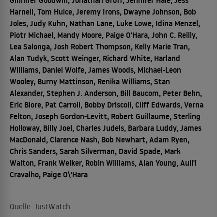
Harnell, Tom Hulce, Jeremy Irons, Dwayne Johnson, Bob
Joles, Judy Kuhn, Nathan Lane, Luke Lowe, Idina Menzel,
Piotr Michael, Mandy Moore, Paige O'Hara, John C. Reilly,
Lea Salonga, Josh Robert Thompson, Kelly Marie Tran,
Alan Tudyk, Scott Weinger, Richard White, Harland
Williams, Daniel Wolfe, James Woods, Michael-Leon
Wooley, Burny Mattinson, Renika Williams, Stan
Alexander, Stephen J. Anderson, Bill Baucom, Peter Behn,
Eric Blore, Pat Carroll, Bobby Driscoll, Cliff Edwards, Verna
Felton, Joseph Gordon-Levitt, Robert Guillaume, Sterling
Holloway, Billy Joel, Charles Judels, Barbara Luddy, James
MacDonald, Clarence Nash, Bob Newhart, Adam Ryen,
Chris Sanders, Sarah Silverman, David Spade, Mark
Walton, Frank Welker, Robin Williams, Alan Young, Auli'i
Cravalho, Paige O\'Hara
Quelle: JustWatch