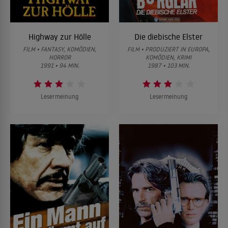
Highway zur Hölle
Die diebische Elster
FILM • FANTASY, KOMÖDIEN,
FILM • PRODUZIERT IN EUROPA,
HORROR
KOMÖDIEN, KRIMI
1991 • 94 MIN.
1987 • 103 MIN.
Lesermeinung
Lesermeinung