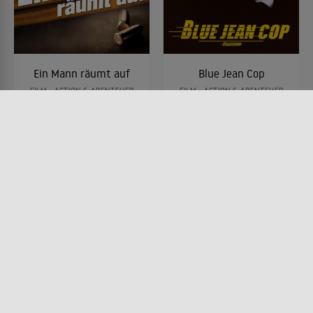
Ein Mann räumt auf
Blue Jean Cop
FILM • ACTION & ABENTEUER,
FILM • ACTION & ABENTEUER,
DRAMA, KRIMI
MYSTERY & THRILLER, DRAMA,
1979 • 103 MIN.
KRIMI
1988 • 93 MIN.
Lesermeinung
Lesermeinung