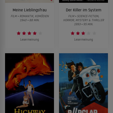
Meine Lieblingsfrau
Der Killer im System
FILM • ROMANTIK, KOMÖDIEN
FILM • SCIENCE-FICTION,
1940 • 88 MIN.
HORROR, MYSTERY & THRILLER
1993 • 95 MIN.
Lesermeinung
Lesermeinung