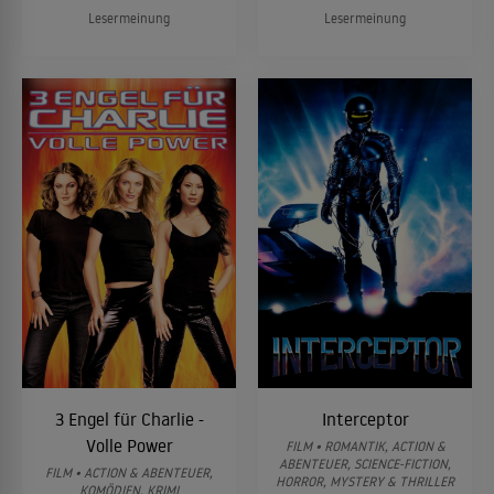
Lesermeinung
Lesermeinung
3 Engel für Charlie -
Interceptor
Volle Power
FILM • ROMANTIK, ACTION &
ABENTEUER, SCIENCE-FICTION,
FILM • ACTION & ABENTEUER,
HORROR, MYSTERY & THRILLER
KOMÖDIEN, KRIMI