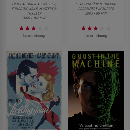
FILM • ACTION & ABENTEUER,
FILM • KOMÖDIEN, HORROR,
KOMÖDIEN, KRIMI, MYSTERY &
PRODUZIERT IN EUROPA
THRILLER
2005 • 99 MIN.
2006 • 102 MIN.
Lesermeinung
Lesermeinung