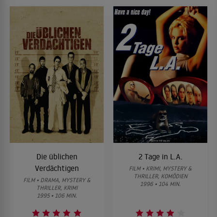
Die üblichen
2 Tage in L.A.
Verdächtigen
FILM • KRIMI, MYSTERY &
THRILLER, KOMÖDIEN
FILM • DRAMA, MYSTERY &
1996 • 104 MIN.
THRILLER, KRIMI
1995 • 106 MIN.