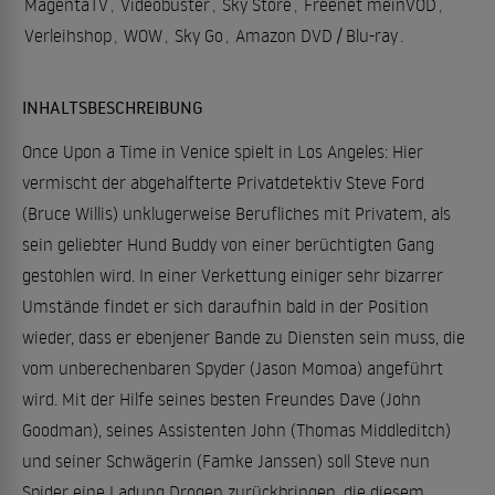
MagentaTV
,
Videobuster
,
Sky Store
,
Freenet meinVOD
,
Verleihshop
,
WOW
,
Sky Go
,
Amazon DVD / Blu-ray
.
INHALTSBESCHREIBUNG
Once Upon a Time in Venice spielt in Los Angeles: Hier
vermischt der abgehalfterte Privatdetektiv Steve Ford
(Bruce Willis) unklugerweise Berufliches mit Privatem, als
sein geliebter Hund Buddy von einer berüchtigten Gang
gestohlen wird. In einer Verkettung einiger sehr bizarrer
Umstände findet er sich daraufhin bald in der Position
wieder, dass er ebenjener Bande zu Diensten sein muss, die
vom unberechenbaren Spyder (Jason Momoa) angeführt
wird. Mit der Hilfe seines besten Freundes Dave (John
Goodman), seines Assistenten John (Thomas Middleditch)
und seiner Schwägerin (Famke Janssen) soll Steve nun
Spider eine Ladung Drogen zurückbringen, die diesem