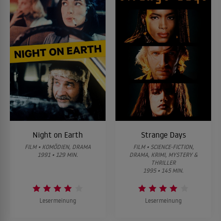
Night on Earth
Strange Days
FILM • KOMÖDIEN, DRAMA
FILM • SCIENCE-FICTION,
1991 • 129 MIN.
DRAMA, KRIMI, MYSTERY &
THRILLER
1995 • 145 MIN.
Lesermeinung
Lesermeinung