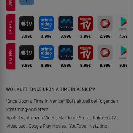
LEIHEN
3.99€
3.99€
3.99€
3.99€
2.99€
4.49€
KAUFEN
9.99€
9.99€
9.99€
9.99€
9.99€
9.99€
WO LÄUFT "ONCE UPON A TIME IN VENICE"?
"Once Upon a Time in Venice" läuft aktuell bei folgenden
Streaming-Anbietern:
Apple TV
,
Amazon Video
,
Maxdome Store
,
Rakuten TV
,
Videoload
,
Google Play Movies
,
YouTube
,
Netzkino
,