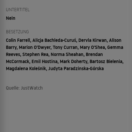
UNTERTITEL
Nein
BESETZUNG
Colin Farrell, Alicja Bachleda-Curuś, Dervla Kirwan, Alison
Barry, Marion O'Dwyer, Tony Curran, Mary O'Shea, Gemma
Reeves, Stephen Rea, Norma Sheahan, Brendan
McCormack, Emil Hostina, Mark Doherty, Bartosz Bielenia,
Magdalena Koleśnik, Judyta Paradzinska-Górska
Quelle: JustWatch