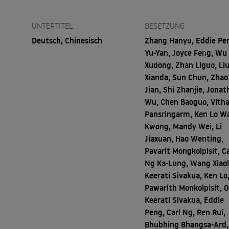
UNTERTITEL
BESETZUNG
Deutsch, Chinesisch
Zhang Hanyu, Eddie Pe
Yu-Yan, Joyce Feng, Wu
Xudong, Zhan Liguo, Li
Xianda, Sun Chun, Zhao
Jian, Shi Zhanjie, Jona
Wu, Chen Baoguo, Vith
Pansringarm, Ken Lo Wa
Kwong, Mandy Wei, Li
Jiaxuan, Hao Wenting,
Pavarit Mongkolpisit, Ca
Ng Ka-Lung, Wang Xiao
Keerati Sivakua, Ken Lo
Pawarith Monkolpisit, 
Keerati Sivakua, Eddie
Peng, Carl Ng, Ren Rui,
Bhubhing Bhangsa-Ard,