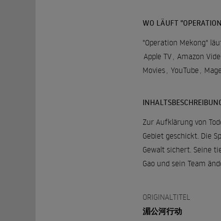
WO LÄUFT "OPERATIO
"Operation Mekong" läuf
Apple TV
,
Amazon Vide
Movies
,
YouTube
,
Mage
INHALTSBESCHREIBUN
Zur Aufklärung von Tod
Gebiet geschickt. Die 
Gewalt sichert. Seine 
Gao und sein Team ände
ORIGINALTITEL
湄公河行动