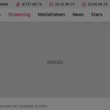
RAMM
JETZT IM TV
20:15 IM TV
22:00 IM TV
s
Streaming
Mediatheken
News
Stars
treamt es? Anbieter & Infos