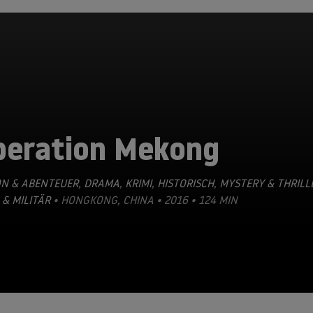
peration Mekong
ON & ABENTEUER
,
DRAMA
,
KRIMI
,
HISTORISCH
,
MYSTERY & THRILL
 & MILITÄR
• HONGKONG, CHINA • 2016 • 124 MIN