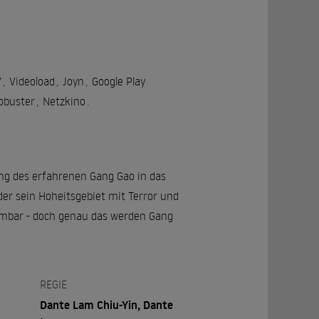
V
,
Videoload
,
Joyn
,
Google Play
obuster
,
Netzkino
.
ng des erfahrenen Gang Gao in das
er sein Hoheitsgebiet mit Terror und
hmbar - doch genau das werden Gang
REGIE
Dante Lam Chiu-Yin, Dante