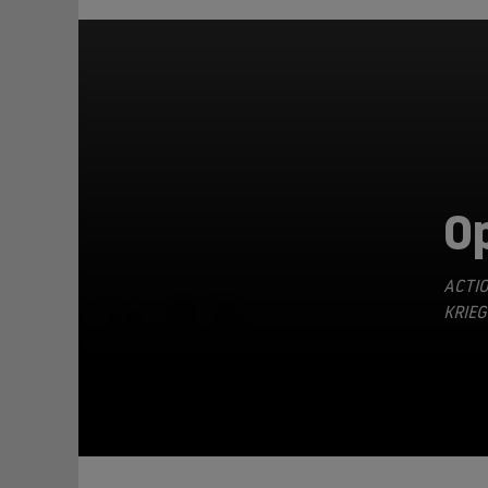
O
ACTI
TEILEN
KRIEG