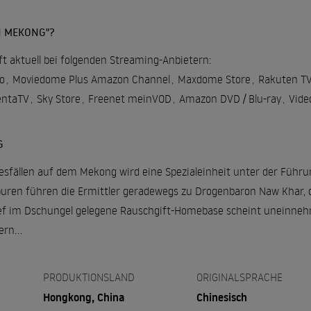
N MEKONG"?
t aktuell bei folgenden Streaming-Anbietern:
o
,
Moviedome Plus Amazon Channel
,
Maxdome Store
,
Rakuten T
ntaTV
,
Sky Store
,
Freenet meinVOD
,
Amazon DVD / Blu-ray
,
Vide
G
esfällen auf dem Mekong wird eine Spezialeinheit unter der Führu
Spuren führen die Ermittler geradewegs zu Drogenbaron Naw Khar, d
tief im Dschungel gelegene Rauschgift-Homebase scheint uneinne
rn...
PRODUKTIONSLAND
ORIGINALSPRACHE
Hongkong, China
Chinesisch