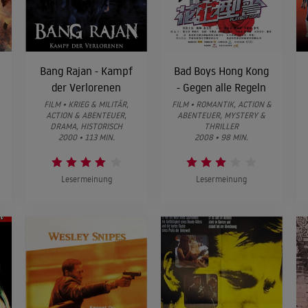
Bang Rajan - Kampf
Bad Boys Hong Kong
der Verlorenen
- Gegen alle Regeln
FILM • KRIEG & MILITÄR,
FILM • ROMANTIK, ACTION &
ACTION & ABENTEUER,
ABENTEUER, MYSTERY &
DRAMA, HISTORISCH
THRILLER
2000 • 113 MIN.
2008 • 98 MIN.
Lesermeinung
Lesermeinung