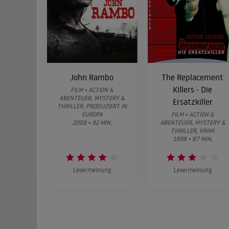
John Rambo
The Replacement
Killers - Die
FILM • ACTION &
ABENTEUER, MYSTERY &
Ersatzkiller
THRILLER, PRODUZIERT IN
EUROPA
FILM • ACTION &
2008 • 92 MIN.
ABENTEUER, MYSTERY &
THRILLER, KRIMI
1998 • 87 MIN.
Lesermeinung
Lesermeinung