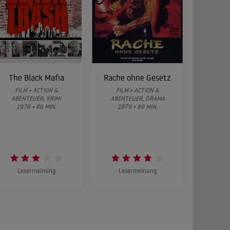
The Black Mafia
Rache ohne Gesetz
FILM • ACTION &
FILM • ACTION &
ABENTEUER, KRIMI
ABENTEUER, DRAMA
1976 • 86 MIN.
1979 • 89 MIN.
Lesermeinung
Lesermeinung