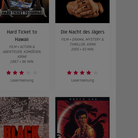
Hard Ticket to
Die Nacht des Jägers
Hawaii
FILM • DRAMA, MYSTERY &
THRILLER, KRIMI
FILM • ACTION &
1955 • 93 MIN.
ABENTEUER, KOMÖDIEN,
KRIMI
1987 • 96 MIN.
Lesermeinung
Lesermeinung