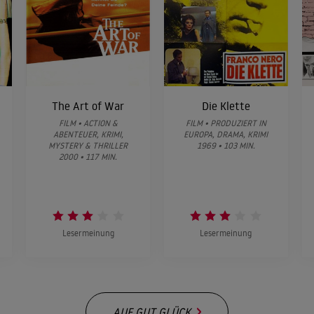
The Art of War
Die Klette
FILM • ACTION &
FILM • PRODUZIERT IN
ABENTEUER, KRIMI,
EUROPA, DRAMA, KRIMI
MYSTERY & THRILLER
1969 • 103 MIN.
2000 • 117 MIN.
Lesermeinung
Lesermeinung
AUF GUT GLÜCK