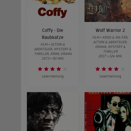
Coffy - Die
Wolf Warrior 2
Raubkatze
FILM • KRIEG & MILITÄR,
ACTION & ABENTEUER,
FILM • ACTION &
DRAMA, MYSTERY &
ABENTEUER, MYSTERY &
THRILLER
THRILLER, KRIMI, DRAMA
2017 • 124 MIN.
1973 • 90 MIN.
Lesermeinung
Lesermeinung