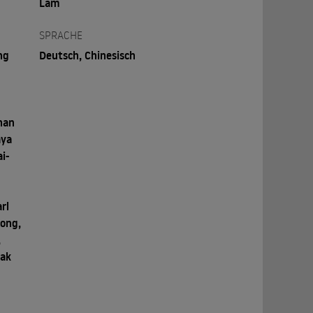
Lam
SPRACHE
ng
Deutsch, Chinesisch
u
than
aya
i-
rl
long,
,
Oak