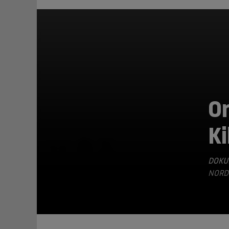
Or
Ki
TEILEN
DOKU
ORDIR