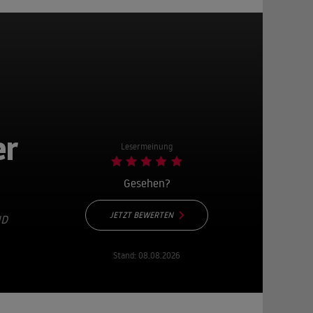
er
Lesermeinung
Gesehen?
JETZT BEWERTEN
 N
Stand:
08.08.2026