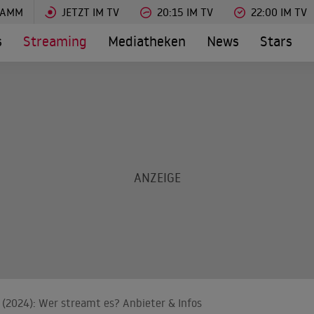
RAMM
JETZT IM TV
20:15 IM TV
22:00 IM TV
s
Streaming
Mediatheken
News
Stars
er (2024): Wer streamt es? Anbieter & Infos