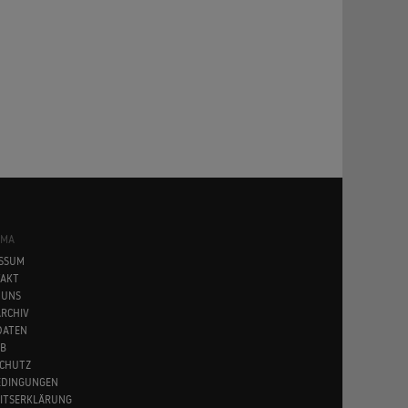
SMA
SSUM
AKT
 UNS
RCHIV
DATEN
B
CHUTZ
EDINGUNGEN
EITSERKLÄRUNG