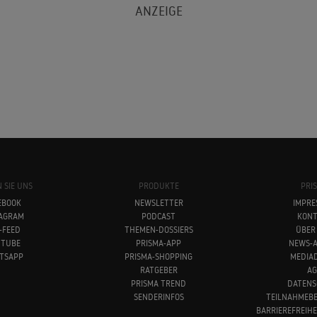
 SIE UNS
PRODUKTE
PRI
EBOOK
NEWSLETTER
IMPRE
TAGRAM
PODCAST
KONT
-FEED
THEMEN-DOSSIERS
ÜBER
UTUBE
PRISMA-APP
NEWS-A
TSAPP
PRISMA-SHOPPING
MEDIA
RATGEBER
AG
PRISMA TREND
DATENS
SENDERINFOS
TEILNAHMEB
BARRIEREFREIH