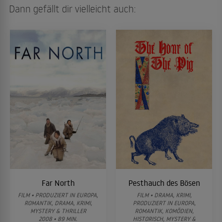
Dann gefällt dir vielleicht auch:
Far North
Pesthauch des Bösen
FILM • PRODUZIERT IN EUROPA,
FILM • DRAMA, KRIMI,
ROMANTIK, DRAMA, KRIMI,
PRODUZIERT IN EUROPA,
MYSTERY & THRILLER
ROMANTIK, KOMÖDIEN,
2008 • 89 MIN.
HISTORISCH, MYSTERY &