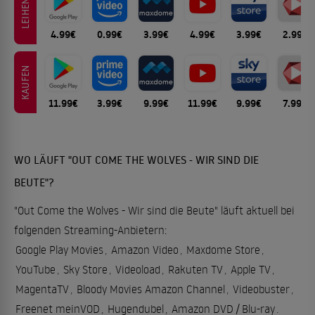
LEIHEN
4.99€
0.99€
3.99€
4.99€
3.99€
2.99€
KAUFEN
11.99€
3.99€
9.99€
11.99€
9.99€
7.99€
WO LÄUFT "OUT COME THE WOLVES - WIR SIND DIE
BEUTE"?
"Out Come the Wolves - Wir sind die Beute" läuft aktuell bei
folgenden Streaming-Anbietern:
Google Play Movies
,
Amazon Video
,
Maxdome Store
,
YouTube
,
Sky Store
,
Videoload
,
Rakuten TV
,
Apple TV
,
MagentaTV
,
Bloody Movies Amazon Channel
,
Videobuster
,
Freenet meinVOD
,
Hugendubel
,
Amazon DVD / Blu-ray
.