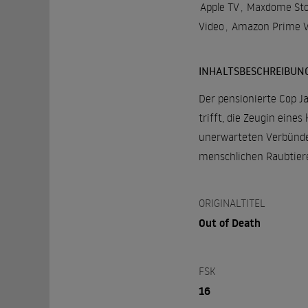
Apple TV
,
Maxdome Sto
Video
,
Amazon Prime V
INHALTSBESCHREIBUN
Der pensionierte Cop Ja
trifft, die Zeugin eine
unerwarteten Verbündete
menschlichen Raubtiere
ORIGINALTITEL
Out of Death
FSK
16