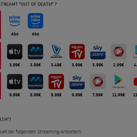
TREAMT "OUT OF DEATH" ?
Abo
Abo
3.99€
3.99€
3.49€
3.99€
3.99€
2.99€
4
9.99€
8.99€
9.99€
9.99€
7.99€
11.99€
1
ATH"?
tuell bei folgenden Streaming-Anbietern: