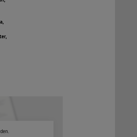
a,
er,
rden.