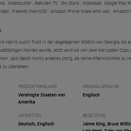
re
,
Videobuster
,
Rakuten TV
,
Sky Store
,
Videoload
,
Google Play M
ideo
,
Freenet meinVOD
,
Amazon Prime Video with Ads
,
Amazon D
G
ck Harris sucht Trost in der abgelegenen Wildnis von Georgia, bi
s kaltblütigen Mordes wurde. Jetzt wird sie von zwei korrupten Cops 
n. Jack bleibt nichts anderes übrig, als seine Killerinstinkte zu r
 zu überleben.
PRODUKTIONSLAND
ORIGINALSPRACHE
Vereinigte Staaten von
Englisch
Amerika
UNTERTITEL
BESETZUNG
Deutsch, Englisch
Jaime King, Bruce Willis
Lala Kent, Tyler Jon Ols