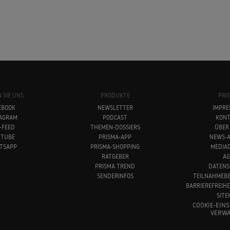
 SIE UNS
PRODUKTE
PRI
EBOOK
NEWSLETTER
IMPRE
TAGRAM
PODCAST
KONT
-FEED
THEMEN-DOSSIERS
ÜBER
UTUBE
PRISMA-APP
NEWS-A
TSAPP
PRISMA-SHOPPING
MEDIA
RATGEBER
AG
PRISMA TREND
DATENS
SENDERINFOS
TEILNAHMEB
BARRIEREFREIH
SITE
COOKIE-EIN
VERWA