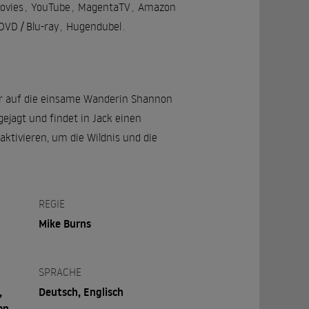
ovies
,
YouTube
,
MagentaTV
,
Amazon
VD / Blu-ray
,
Hugendubel
.
s er auf die einsame Wanderin Shannon
gejagt und findet in Jack einen
eaktivieren, um die Wildnis und die
REGIE
Mike Burns
SPRACHE
,
Deutsch, Englisch
on,