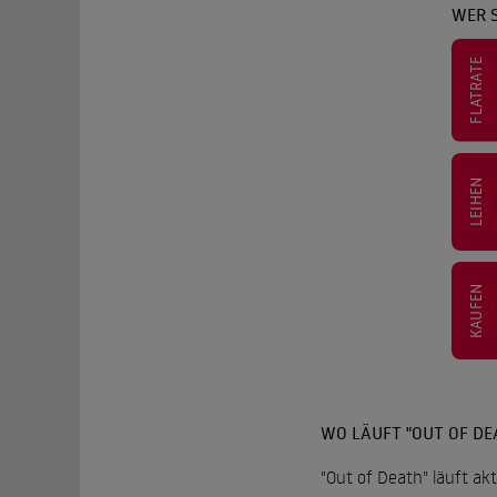
WER S
FLATRATE
LEIHEN
KAUFEN
WO LÄUFT "OUT OF DE
"Out of Death" läuft ak