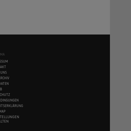
SMA
SSUM
AKT
 UNS
RCHIV
DATEN
B
CHUTZ
EDINGUNGEN
EITSERKLÄRUNG
MAP
STELLUNGEN
LTEN