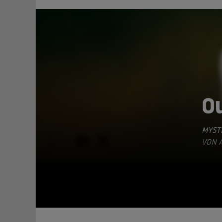
O
MYSTE
TEILEN
VON A