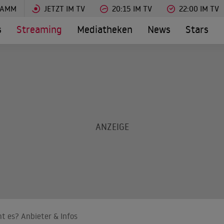
RAMM
JETZT IM TV
20:15 IM TV
22:00 IM TV
s
Streaming
Mediatheken
News
Stars
t es? Anbieter & Infos