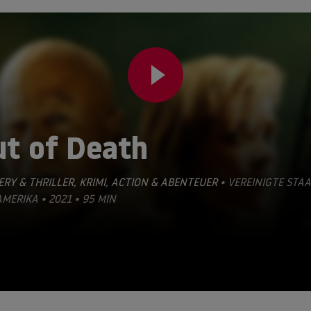
ut of Death
RY & THRILLER
,
KRIMI
,
ACTION & ABENTEUER
• VEREINIGTE STA
MERIKA • 2021 • 95 MIN