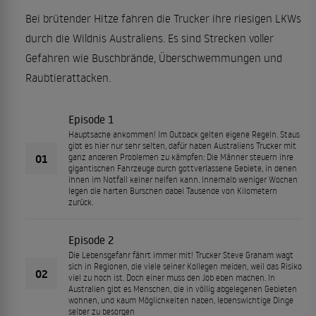
Bei brütender Hitze fahren die Trucker ihre riesigen LKWs
durch die Wildnis Australiens. Es sind Strecken voller
Gefahren wie Buschbrände, Überschwemmungen und
Raubtierattacken.
Episode 1
Hauptsache ankommen! Im Outback gelten eigene Regeln. Staus
gibt es hier nur sehr selten, dafür haben Australiens Trucker mit
01
ganz anderen Problemen zu kämpfen: Die Männer steuern ihre
gigantischen Fahrzeuge durch gottverlassene Gebiete, in denen
ihnen im Notfall keiner helfen kann. Innerhalb weniger Wochen
legen die harten Burschen dabei Tausende von Kilometern
zurück.
Episode 2
Die Lebensgefahr fährt immer mit! Trucker Steve Graham wagt
sich in Regionen, die viele seiner Kollegen meiden, weil das Risiko
02
viel zu hoch ist. Doch einer muss den Job eben machen. In
Australien gibt es Menschen, die in völlig abgelegenen Gebieten
wohnen, und kaum Möglichkeiten haben, lebenswichtige Dinge
selber zu besorgen