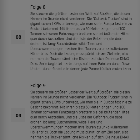
Folge 8
Sie steuern die größten Laster der Welt auf Straßen, die diesen
Namen im Grunde nicht verdienen. Die "Outback Trucker" sind in
gigantischen LKWs unterwegs, wie man sie in Europa fast nie zu
Gesicht bekommt. Mit ihren bis zu 50 Meter langen und 100
Tonnen schweren Fahrzeugen brettern sie bei brütender Hitze
08
quer durch Australien. Und die Liste der Gefahren, die dabei
drohen, ist lang: Buschbrände, wilde Tiere und
Überschwemmungen machen ihre Touren zu unkalkulierbaren
Höllentrips. Doch die Ladung muss pünktlich am Ziel sein, also
nehmen die Trucker sämtliche Risiken auf sich. Die neue DMAX
Doku-Serie begleitet harte Jungs auf ihren Fahrten durch Down
Under - durch Gebiete, in denen jede Panne tödlich enden kann.
Folge 9
Sie steuern die größten Laster der Welt auf Straßen, die diesen
Namen im Grunde nicht verdienen. Die "Outback Trucker" sind in
gigantischen LKWs unterwegs, wie man sie in Europa fast nie zu
Gesicht bekommt. Mit ihren bis zu 50 Meter langen und 100
Tonnen schweren Fahrzeugen brettern sie bei brütender Hitze
09
quer durch Australien. Und die Liste der Gefahren, die dabei
drohen, ist lang: Buschbrände, wilde Tiere und
Überschwemmungen machen ihre Touren zu unkalkulierbaren
Höllentrips. Doch die Ladung muss pünktlich am Ziel sein, also
nehmen die Trucker sämtliche Risiken auf sich. Die neue DMAX