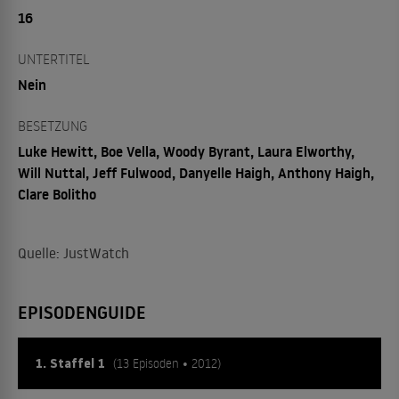
16
UNTERTITEL
Nein
BESETZUNG
Luke Hewitt, Boe Vella, Woody Byrant, Laura Elworthy,
Will Nuttal, Jeff Fulwood, Danyelle Haigh, Anthony Haigh,
Clare Bolitho
Quelle: JustWatch
EPISODENGUIDE
1. Staffel 1
(13 Episoden • 2012)