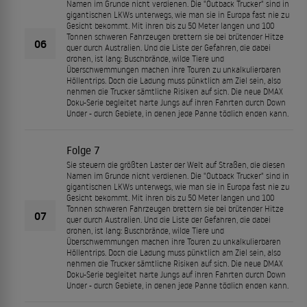
Namen im Grunde nicht verdienen. Die "Outback Trucker" sind in
gigantischen LKWs unterwegs, wie man sie in Europa fast nie zu
Gesicht bekommt. Mit ihren bis zu 50 Meter langen und 100
Tonnen schweren Fahrzeugen brettern sie bei brütender Hitze
06
quer durch Australien. Und die Liste der Gefahren, die dabei
drohen, ist lang: Buschbrände, wilde Tiere und
Überschwemmungen machen ihre Touren zu unkalkulierbaren
Höllentrips. Doch die Ladung muss pünktlich am Ziel sein, also
nehmen die Trucker sämtliche Risiken auf sich. Die neue DMAX
Doku-Serie begleitet harte Jungs auf ihren Fahrten durch Down
Under - durch Gebiete, in denen jede Panne tödlich enden kann.
Folge 7
Sie steuern die größten Laster der Welt auf Straßen, die diesen
Namen im Grunde nicht verdienen. Die "Outback Trucker" sind in
gigantischen LKWs unterwegs, wie man sie in Europa fast nie zu
Gesicht bekommt. Mit ihren bis zu 50 Meter langen und 100
Tonnen schweren Fahrzeugen brettern sie bei brütender Hitze
07
quer durch Australien. Und die Liste der Gefahren, die dabei
drohen, ist lang: Buschbrände, wilde Tiere und
Überschwemmungen machen ihre Touren zu unkalkulierbaren
Höllentrips. Doch die Ladung muss pünktlich am Ziel sein, also
nehmen die Trucker sämtliche Risiken auf sich. Die neue DMAX
Doku-Serie begleitet harte Jungs auf ihren Fahrten durch Down
Under - durch Gebiete, in denen jede Panne tödlich enden kann.