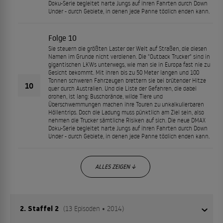
Doku-Serie begleitet harte Jungs auf ihren Fahrten durch Down
Under - durch Gebiete, in denen jede Panne tödlich enden kann.
Folge 10
Sie steuern die größten Laster der Welt auf Straßen, die diesen
Namen im Grunde nicht verdienen. Die "Outback Trucker" sind in
gigantischen LKWs unterwegs, wie man sie in Europa fast nie zu
Gesicht bekommt. Mit ihren bis zu 50 Meter langen und 100
Tonnen schweren Fahrzeugen brettern sie bei brütender Hitze
10
quer durch Australien. Und die Liste der Gefahren, die dabei
drohen, ist lang: Buschbrände, wilde Tiere und
Überschwemmungen machen ihre Touren zu unkalkulierbaren
Höllentrips. Doch die Ladung muss pünktlich am Ziel sein, also
nehmen die Trucker sämtliche Risiken auf sich. Die neue DMAX
Doku-Serie begleitet harte Jungs auf ihren Fahrten durch Down
Under - durch Gebiete, in denen jede Panne tödlich enden kann.
ALLES ZEIGEN ↓
2. Staffel 2
(13 Episoden • 2014)