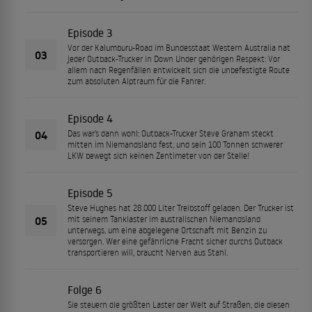
Episode 3
Vor der Kalumburu-Road im Bundesstaat Western Australia hat
03
jeder Outback-Trucker in Down Under gehörigen Respekt: Vor
allem nach Regenfällen entwickelt sich die unbefestigte Route
zum absoluten Alptraum für die Fahrer.
Episode 4
04
Das war’s dann wohl: Outback-Trucker Steve Graham steckt
mitten im Niemandsland fest, und sein 100 Tonnen schwerer
LKW bewegt sich keinen Zentimeter von der Stelle!
Episode 5
Steve Hughes hat 28.000 Liter Treibstoff geladen. Der Trucker ist
05
mit seinem Tanklaster im australischen Niemandsland
unterwegs, um eine abgelegene Ortschaft mit Benzin zu
versorgen. Wer eine gefährliche Fracht sicher durchs Outback
transportieren will, braucht Nerven aus Stahl.
Folge 6
Sie steuern die größten Laster der Welt auf Straßen, die diesen