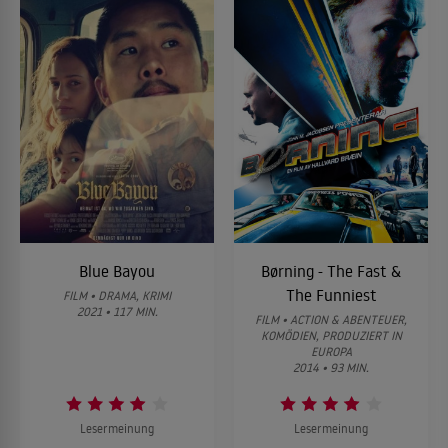
Blue Bayou
Børning - The Fast &
The Funniest
FILM • DRAMA, KRIMI
2021 • 117 MIN.
FILM • ACTION & ABENTEUER,
KOMÖDIEN, PRODUZIERT IN
EUROPA
2014 • 93 MIN.
Lesermeinung
Lesermeinung