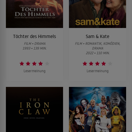
Töchter des Himmels
Sam & Kate
FILM • DRAMA
FILM • ROMANTIK, KOMÖDIEN,
1993 • 139 MIN.
DRAMA
2022 • 110 MIN.
Lesermeinung
Lesermeinung