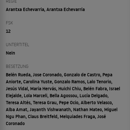
REGIE
Arantxa Echevarria, Arantxa Echevarría
FSK
12
UNTERTITEL
Nein
BESETZUNG
Belén Rueda, Jose Coronado, Gonzalo de Castro, Pepa
Aniorte, Carolina Yuste, Gonzalo Ramos, Lalo Tenorio,
Jesús Vidal, María Hervás, Huichi Chiu, Belén Fabra, Israel
Elejalde, Lola Marceli, Bella Agossou, Lucía Delgado,
Teresa Altés, Teresa Grau, Pepe Ocio, Alberto Velasco,
Alba Amat, Jayanth Vishwanath, Nathan Mateo, Miguel
Ngu Phan, Claus Breitfeld, Melquiades Fraga, José
Coronado