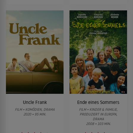
Uncle Frank
Ende eines Sommers
FILM • KOMÖDIEN, DRAMA
FILM • KINDER & FAMILIE,
2020 • 95 MIN.
PRODUZIERT IN EUROPA,
DRAMA
2008 • 103 MIN.