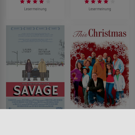
Lesermeinung
Lesermeinung
Die Geschwister Savage
This Christmas
FILM • KOMÖDIEN, DRAMA
FILM • ROMANTIK, KOMÖDIEN,
2007 • 114 MIN.
DRAMA, MUSIK & MUSICAL