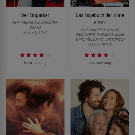
Der Einparker
Das Tagebuch der Anne
Frank
FILM • ROMANTIK, KOMÖDIEN,
DRAMA
FILM • KINDER & FAMILIE,
2022 • 123 MIN.
PRODUZIERT IN EUROPA, KRIEG
& MILITÄR, DRAMA, HISTORISCH
1959 • 179 MIN.
Lesermeinung
Lesermeinung