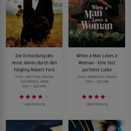
Die Ermordung des
When a Man Loves a
Jesse James durch den
Woman - Eine fast
Feigling Robert Ford
perfekte Liebe
FILM • WESTERN, DRAMA,
FILM • ROMANTIK, DRAMA
HISTORISCH, KRIMI
1994 • 126 MIN.
2007 • 160 MIN.
Lesermeinung
Lesermeinung