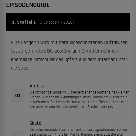
EPISODENGUIDE
1. Staffel 1
(6 Episoden • 2018)
Eine Sängerin wird mit herausgeschnittenen Duftdrüsen
tot aufgefunden. Die zuständigen Ermittler nehmen
ehemalige Mitschüler des Opfers aus dem Internat unter
die Lupe.
Ambra
Die rothaarige Sängerin K, alleinerziehende Mutter eines kleinen
01
Jungen, wird tot im Swimmingpool ihres Hauses am Niederrhein
aufgefunden. Die Leiche ist nackt mit tiefen Einschnitten unter
den Achseln und im Intimbereich, der Schädel kahl rasiert.
Skatol
Das schockierende Zusammentreffen der Jugendfreunde auf der
Beerdigung von K ruft bei Moritz, Roman, Elena, Butsche und