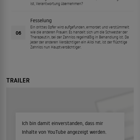
ist, Verantwortung übernehmen?
Fesselung
Ein drittes Opfer wird aufgefunden, ermordet und verstümmelt
06
wie die anderen Frauen: Es handelt sich um die Schwester der
Therapeutin, bei der Zahnlos regelmäßig in Behandlung ist. Da
jeder der anderen Verdächtigen ein Alibi hat, ist der flüchtige
Zahnlos nun Hauptverdächtiger.
TRAILER
Ich bin damit einverstanden, dass mir
Inhalte von YouTube angezeigt werden.