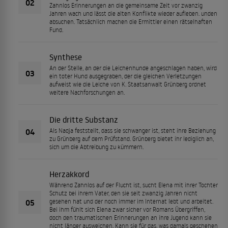
02
Zahnlos Erinnerungen an die gemeinsame Zeit vor zwanzig
Jahren wach und lässt die alten Konflikte wieder aufleben. unden
absuchen. Tatsächlich machen die Ermittler einen rätselhaften
Fund.
Synthese
An der Stelle, an der die Leichenhunde angeschlagen haben, wird
03
ein toter Hund ausgegraben, der die gleichen Verletzungen
aufweist wie die Leiche von K. Staatsanwalt Grünberg ordnet
weitere Nachforschungen an.
Die dritte Substanz
04
Als Nadja feststellt, dass sie schwanger ist, steht ihre Beziehung
zu Grünberg auf dem Prüfstand. Grünberg bietet ihr lediglich an,
sich um die Abtreibung zu kümmern.
Herzakkord
Während Zahnlos auf der Flucht ist, sucht Elena mit ihrer Tochter
Schutz bei ihrem Vater, den sie seit zwanzig Jahren nicht
05
gesehen hat und der noch immer im Internat lebt und arbeitet.
Bei ihm fühlt sich Elena zwar sicher vor Romans Übergriffen,
doch den traumatischen Erinnerungen an ihre Jugend kann sie
nicht länger ausweichen. Kann sie für das, was damals geschehen