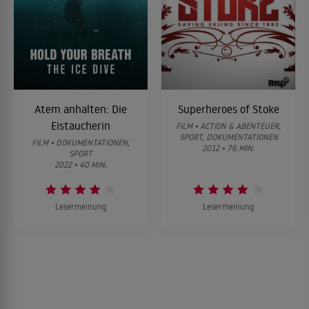
Atem anhalten: Die
Superheroes of Stoke
Eistaucherin
FILM • ACTION & ABENTEUER,
SPORT, DOKUMENTATIONEN
FILM • DOKUMENTATIONEN,
2012 • 76 MIN.
SPORT
2022 • 40 MIN.
Lesermeinung
Lesermeinung