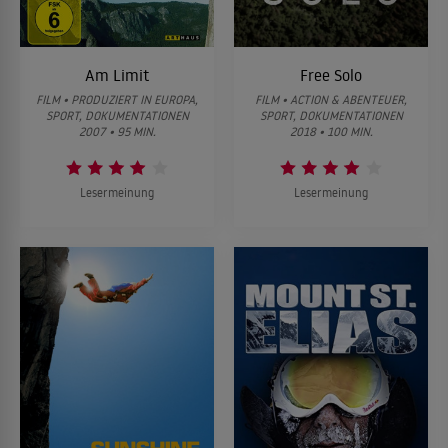
Am Limit
Free Solo
FILM • PRODUZIERT IN EUROPA,
FILM • ACTION & ABENTEUER,
SPORT, DOKUMENTATIONEN
SPORT, DOKUMENTATIONEN
2007 • 95 MIN.
2018 • 100 MIN.
Lesermeinung
Lesermeinung