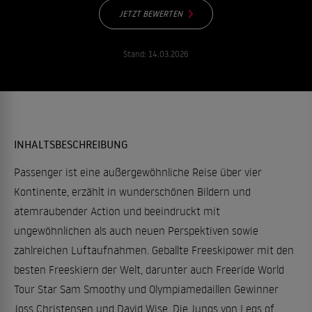
JETZT BEWERTEN
Stand:
14.03.2026
INHALTSBESCHREIBUNG
Passenger ist eine außergewöhnliche Reise über vier
Kontinente, erzählt in wunderschönen Bildern und
atemraubender Action und beeindruckt mit
ungewöhnlichen als auch neuen Perspektiven sowie
zahlreichen Luftaufnahmen. Geballte Freeskipower mit den
besten Freeskiern der Welt, darunter auch Freeride World
Tour Star Sam Smoothy und Olympiamedaillen Gewinner
Joss Christensen und David Wise. Die Jungs von Legs of