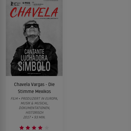
Chavela Vargas - Die
Stimme Mexikos
FILM • PRODUZIERT IN EUROPA,
MUSIK & MUSICAL,
DOKUMENTATIONEN,
HISTORISCH
2017 • 93 MIN.