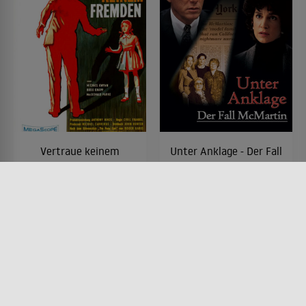
Vertraue keinem
Unter Anklage - Der Fall
Fremden
McMartin
FILM • HORROR, DRAMA,
FILM • DRAMA, MYSTERY &
MYSTERY & THRILLER
THRILLER
1960 • 81 MIN.
1995 • 135 MIN.
Lesermeinung
Lesermeinung