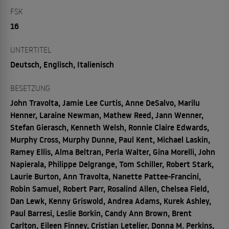
FSK
16
UNTERTITEL
Deutsch, Englisch, Italienisch
BESETZUNG
John Travolta, Jamie Lee Curtis, Anne DeSalvo, Marilu
Henner, Laraine Newman, Mathew Reed, Jann Wenner,
Stefan Gierasch, Kenneth Welsh, Ronnie Claire Edwards,
Murphy Cross, Murphy Dunne, Paul Kent, Michael Laskin,
Ramey Ellis, Alma Beltran, Perla Walter, Gina Morelli, John
Napierala, Philippe Delgrange, Tom Schiller, Robert Stark,
Laurie Burton, Ann Travolta, Nanette Pattee-Francini,
Robin Samuel, Robert Parr, Rosalind Allen, Chelsea Field,
Dan Lewk, Kenny Griswold, Andrea Adams, Kurek Ashley,
Paul Barresi, Leslie Borkin, Candy Ann Brown, Brent
Carlton, Eileen Finney, Cristian Letelier, Donna M. Perkins,