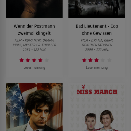
Wenn der Postmann
Bad Lieutenant - Cop
zweimal klingelt
ohne Gewissen
FILM • ROMANTIK, DRAMA,
FILM • DRAMA, KRIMI,
KRIMI, MYSTERY & THRILLER
DOKUMENTATIONEN
1981 • 122 MIN.
2009 • 122 MIN.
Lesermeinung
Lesermeinung