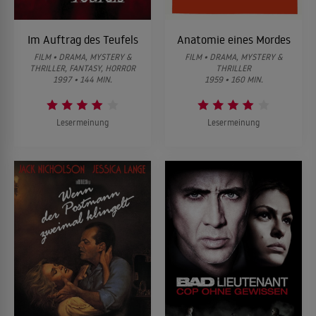
Im Auftrag des Teufels
Anatomie eines Mordes
FILM • DRAMA, MYSTERY &
FILM • DRAMA, MYSTERY &
THRILLER, FANTASY, HORROR
THRILLER
1997 • 144 MIN.
1959 • 160 MIN.
Lesermeinung
Lesermeinung