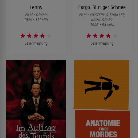
Lenny
Fargo: Blutiger Schnee
FILM • DRAMA
FILM • MYSTERY & THRILLER,
1974 • 111 MIN.
KRIMI, DRAMA
1996 • 98 MIN.
Lesermeinung
Lesermeinung