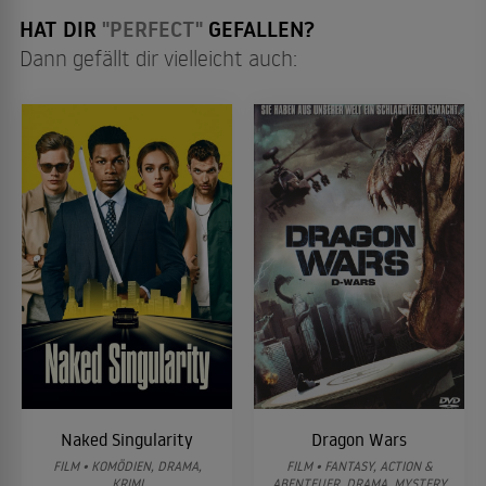
HAT DIR
"PERFECT"
GEFALLEN?
Dann gefällt dir vielleicht auch:
Naked Singularity
Dragon Wars
FILM • KOMÖDIEN, DRAMA,
FILM • FANTASY, ACTION &
KRIMI
ABENTEUER, DRAMA, MYSTERY