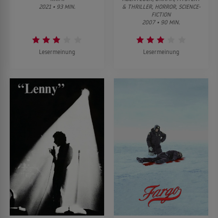
2021 • 93 MIN.
& THRILLER, HORROR, SCIENCE-
FICTION
2007 • 90 MIN.
Lesermeinung
Lesermeinung