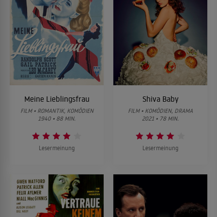
Meine Lieblingsfrau
Shiva Baby
FILM • ROMANTIK, KOMÖDIEN
FILM • KOMÖDIEN, DRAMA
1940 • 88 MIN.
2021 • 78 MIN.
Lesermeinung
Lesermeinung