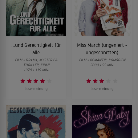
...und Gerechtigkeit für
Miss March (ungeniert -
alle
ungeschnitten)
FILM • DRAMA, MYSTERY &
FILM • ROMANTIK, KOMÖDIEN
THRILLER, KRIMI
2009 • 93 MIN.
1979 • 119 MIN.
Lesermeinung
Lesermeinung