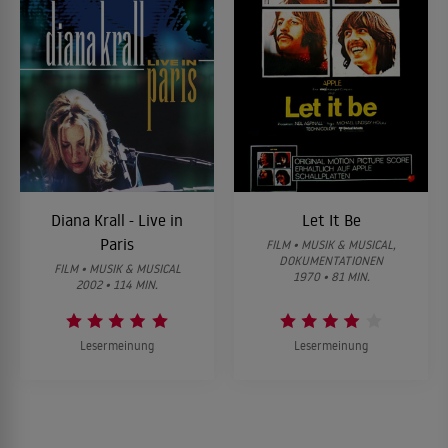
Diana Krall - Live in
Let It Be
Paris
FILM • MUSIK & MUSICAL,
DOKUMENTATIONEN
FILM • MUSIK & MUSICAL
1970 • 81 MIN.
2002 • 114 MIN.
Lesermeinung
Lesermeinung