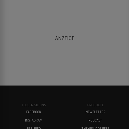
FOLGEN SIE UNS
PRODUKTE
FACEBOOK
NEWSLETTER
INSTAGRAM
PODCAST
RSS-FEED
THEMEN-DOSSIERS