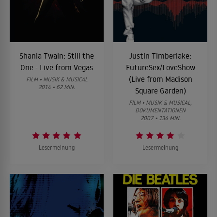
Shania Twain: Still the
Justin Timberlake:
One - Live from Vegas
FutureSex/LoveShow
(Live from Madison
FILM • MUSIK & MUSICAL
2014 • 62 MIN.
Square Garden)
FILM • MUSIK & MUSICAL,
DOKUMENTATIONEN
2007 • 134 MIN.
Lesermeinung
Lesermeinung