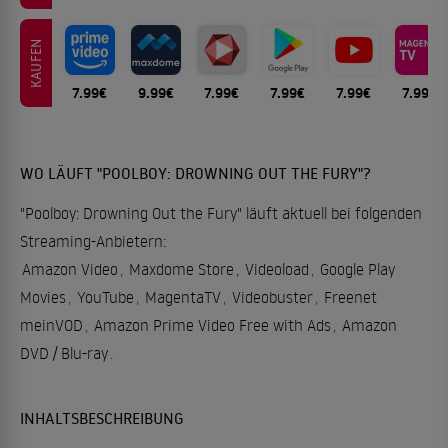
KAUFEN
7.99€
9.99€
7.99€
7.99€
7.99€
7.99€
WO LÄUFT "POOLBOY: DROWNING OUT THE FURY"?
"Poolboy: Drowning Out the Fury" läuft aktuell bei folgenden
Streaming-Anbietern:
Amazon Video
,
Maxdome Store
,
Videoload
,
Google Play
Movies
,
YouTube
,
MagentaTV
,
Videobuster
,
Freenet
meinVOD
,
Amazon Prime Video Free with Ads
,
Amazon
DVD / Blu-ray
.
INHALTSBESCHREIBUNG