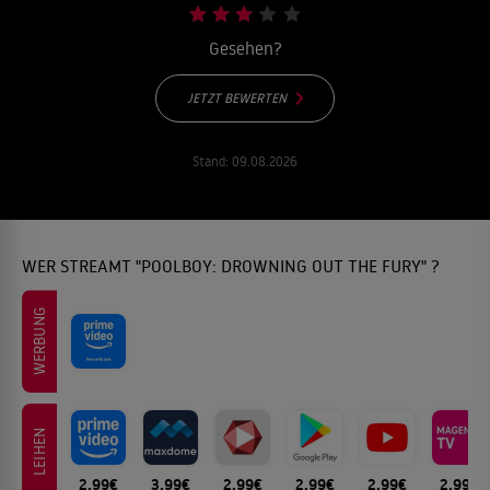
Gesehen?
JETZT BEWERTEN
Stand:
09.08.2026
WER STREAMT "POOLBOY: DROWNING OUT THE FURY" ?
WERBUNG
LEIHEN
2.99€
3.99€
2.99€
2.99€
2.99€
2.99€