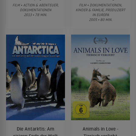
FILM • ACTION & ABENTEUER,
FILM • DOKUMENTATIONEN,
DOKUMENTATIONEN
KINDER & FAMILIE, PRODUZIERT
2013 • 78 MIN.
IN EUROPA
2005 • 80 MIN.
Die Antarktis: Am
Animals in Love -
eisigen Ende der Welt
Tierisch verliebt