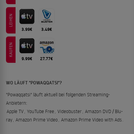
LEIHEN
3.99€
3.49€
KAUFEN
9.99€
27.77€
WO LÄUFT "POWAQQATSI"?
"Powaqqatsi" läuft aktuell bei folgenden Streaming-
Anbietern:
Apple TV
,
YouTube Free
,
Videobuster
,
Amazon DVD / Blu-
ray
,
Amazon Prime Video
,
Amazon Prime Video with Ads
.