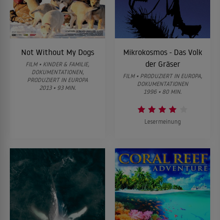
Not Without My Dogs
Mikrokosmos - Das Volk
der Gräser
FILM • KINDER & FAMILIE,
DOKUMENTATIONEN,
FILM • PRODUZIERT IN EUROPA,
PRODUZIERT IN EUROPA
DOKUMENTATIONEN
2013 • 93 MIN.
1996 • 80 MIN.
Lesermeinung