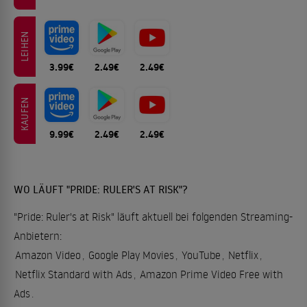
LEIHEN
3.99€
2.49€
2.49€
KAUFEN
9.99€
2.49€
2.49€
WO LÄUFT "PRIDE: RULER'S AT RISK"?
"Pride: Ruler's at Risk" läuft aktuell bei folgenden Streaming-
Anbietern:
Amazon Video
,
Google Play Movies
,
YouTube
,
Netflix
,
Netflix Standard with Ads
,
Amazon Prime Video Free with
Ads
.