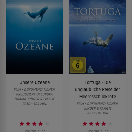
Unsere Ozeane
Tortuga - Die
unglaubliche Reise der
FILM • DOKUMENTATIONEN,
PRODUZIERT IN EUROPA,
Meeresschildkröte
DRAMA, KINDER & FAMILIE
2010 • 104 MIN.
FILM • DOKUMENTATIONEN,
KINDER & FAMILIE
2009 • 81 MIN.
Lesermeinung
Lesermeinung