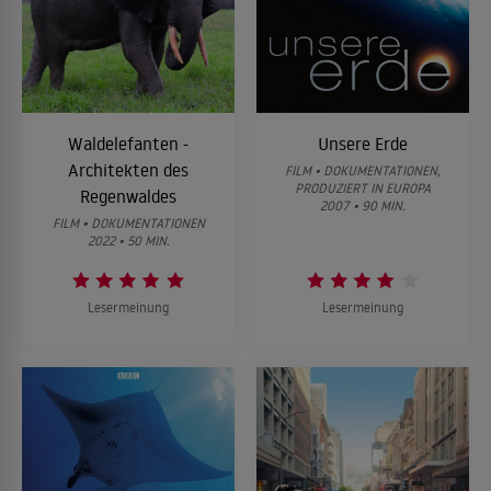
Waldelefanten -
Unsere Erde
Architekten des
FILM • DOKUMENTATIONEN,
PRODUZIERT IN EUROPA
Regenwaldes
2007 • 90 MIN.
FILM • DOKUMENTATIONEN
2022 • 50 MIN.
Lesermeinung
Lesermeinung