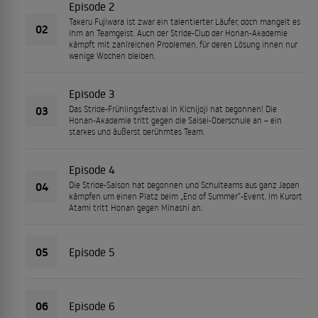
Episode 2
Takeru Fujiwara ist zwar ein talentierter Läufer, doch mangelt es
02
ihm an Teamgeist. Auch der Stride-Club der Honan-Akademie
kämpft mit zahlreichen Problemen, für deren Lösung ihnen nur
wenige Wochen bleiben.
Episode 3
03
Das Stride-Frühlingsfestival in Kichijoji hat begonnen! Die
Honan-Akademie tritt gegen die Saisei-Oberschule an – ein
starkes und äußerst berühmtes Team.
Episode 4
04
Die Stride-Saison hat begonnen und Schulteams aus ganz Japan
kämpfen um einen Platz beim „End of Summer“-Event. Im Kurort
Atami tritt Honan gegen Mihashi an.
05
Episode 5
06
Episode 6