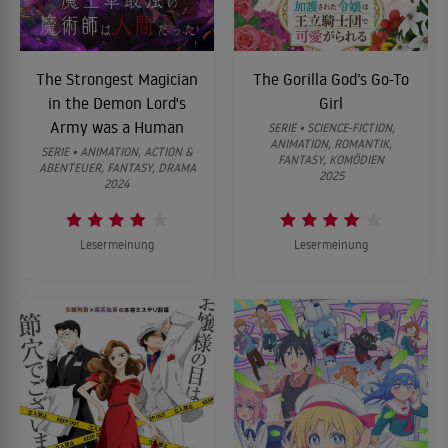
The Strongest Magician
The Gorilla God’s Go-To
in the Demon Lord's
Girl
Army was a Human
SERIE • SCIENCE-FICTION,
ANIMATION, ROMANTIK,
SERIE • ANIMATION, ACTION &
FANTASY, KOMÖDIEN
ABENTEUER, FANTASY, DRAMA
2025
2024
Lesermeinung
Lesermeinung