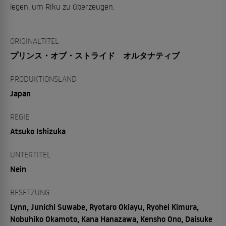
legen, um Riku zu überzeugen.
ORIGINALTITEL
プリンス・オブ・ストライド オルタナティブ
PRODUKTIONSLAND
Japan
REGIE
Atsuko Ishizuka
UNTERTITEL
Nein
BESETZUNG
Lynn, Junichi Suwabe, Ryotaro Okiayu, Ryohei Kimura,
Nobuhiko Okamoto, Kana Hanazawa, Kensho Ono, Daisuke