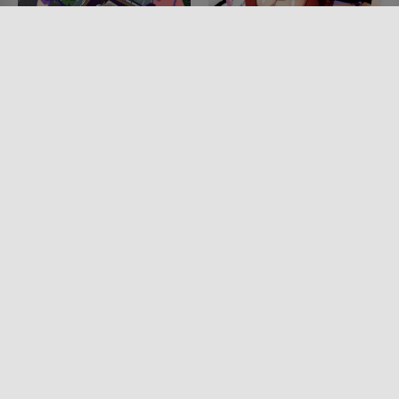
Mr. Osomatsu
Manyu Scroll
SERIE • ANIMATION, KOMÖDIEN
SERIE • ANIMATION, ACTION &
2015 - 2025
ABENTEUER, KOMÖDIEN
2011
Lesermeinung
Lesermeinung