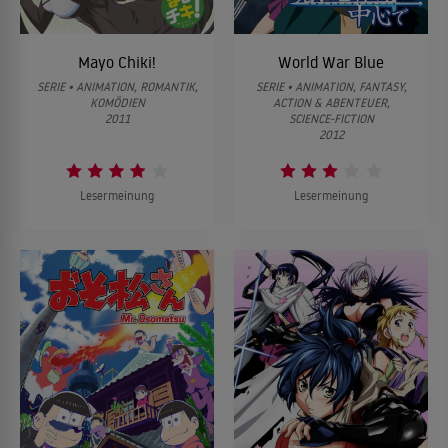
Mayo Chiki!
World War Blue
SERIE • ANIMATION, ROMANTIK,
SERIE • ANIMATION, FANTASY,
KOMÖDIEN
ACTION & ABENTEUER,
2011
SCIENCE-FICTION
2012
Lesermeinung
Lesermeinung