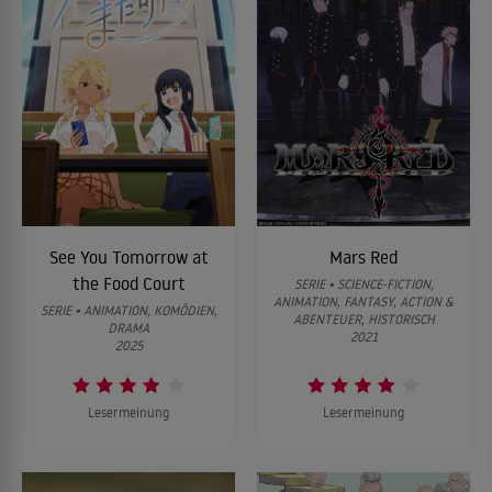
See You Tomorrow at
Mars Red
the Food Court
SERIE • SCIENCE-FICTION,
ANIMATION, FANTASY, ACTION &
SERIE • ANIMATION, KOMÖDIEN,
ABENTEUER, HISTORISCH
DRAMA
2021
2025
Lesermeinung
Lesermeinung