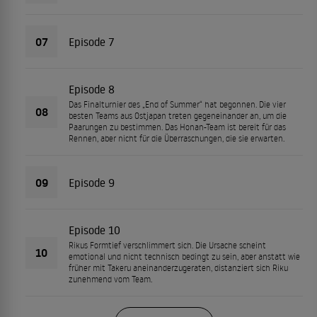
07
Episode 7
Episode 8
Das Finalturnier des „End of Summer“ hat begonnen. Die vier
08
besten Teams aus Ostjapan treten gegeneinander an, um die
Paarungen zu bestimmen. Das Honan-Team ist bereit für das
Rennen, aber nicht für die Überraschungen, die sie erwarten.
09
Episode 9
Episode 10
Rikus Formtief verschlimmert sich. Die Ursache scheint
10
emotional und nicht technisch bedingt zu sein, aber anstatt wie
früher mit Takeru aneinanderzugeraten, distanziert sich Riku
zunehmend vom Team.