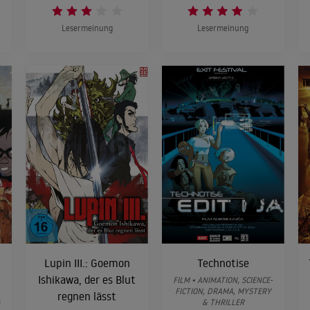
Lesermeinung
Lesermeinung
Lupin III.: Goemon
Technotise
Ishikawa, der es Blut
FILM • ANIMATION, SCIENCE-
FICTION, DRAMA, MYSTERY
regnen lässt
&
& THRILLER