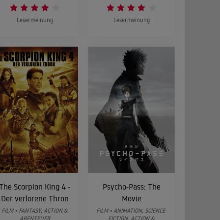
Lesermeinung
Lesermeinung
The Scorpion King 4 -
Psycho-Pass: The
Der verlorene Thron
Movie
FILM • FANTASY, ACTION &
FILM • ANIMATION, SCIENCE-
ABENTEUER
FICTION, ACTION &