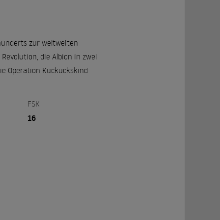
hunderts zur weltweiten
evolution, die Albion in zwei
 die Operation Kuckuckskind
FSK
16