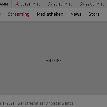
RAMM
JETZT IM TV
20:15 IM TV
22:00 IM TV
s
Streaming
Mediatheken
News
Stars
r 1 (2021): Wer streamt es? Anbieter & Infos