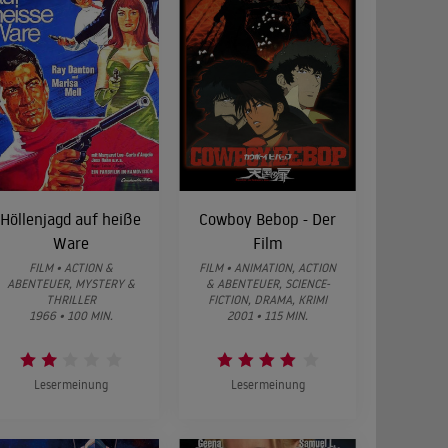
Höllenjagd auf heiße
Cowboy Bebop - Der
Ware
Film
FILM • ACTION &
FILM • ANIMATION, ACTION
ABENTEUER, MYSTERY &
& ABENTEUER, SCIENCE-
THRILLER
FICTION, DRAMA, KRIMI
1966 • 100 MIN.
2001 • 115 MIN.
Lesermeinung
Lesermeinung