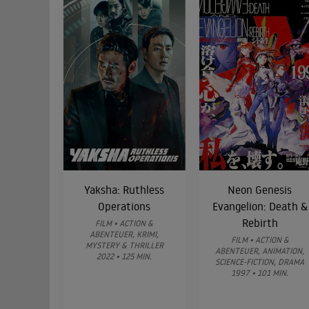
Yaksha: Ruthless
Neon Genesis
Operations
Evangelion: Death &
Rebirth
FILM • ACTION &
ABENTEUER, KRIMI,
FILM • ACTION &
MYSTERY & THRILLER
ABENTEUER, ANIMATION,
2022 • 125 MIN.
SCIENCE-FICTION, DRAMA
1997 • 101 MIN.