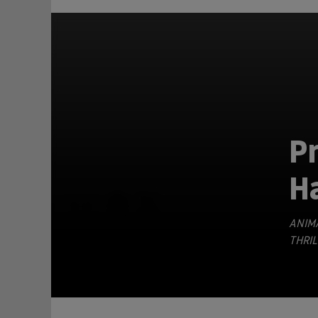
Pr
Ha
TEILEN
ANIM
THRIL