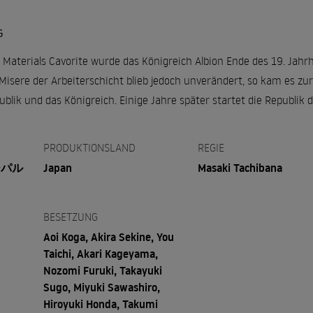
G
 Materials Cavorite wurde das Königreich Albion Ende des 19. Jahr
sere der Arbeiterschicht blieb jedoch unverändert, so kam es zur R
publik und das Königreich. Einige Jahre später startet die Republik
PRODUKTIONSLAND
REGIE
シパル
Japan
Masaki Tachibana
BESETZUNG
Aoi Koga, Akira Sekine, You
Taichi, Akari Kageyama,
Nozomi Furuki, Takayuki
Sugo, Miyuki Sawashiro,
Hiroyuki Honda, Takumi