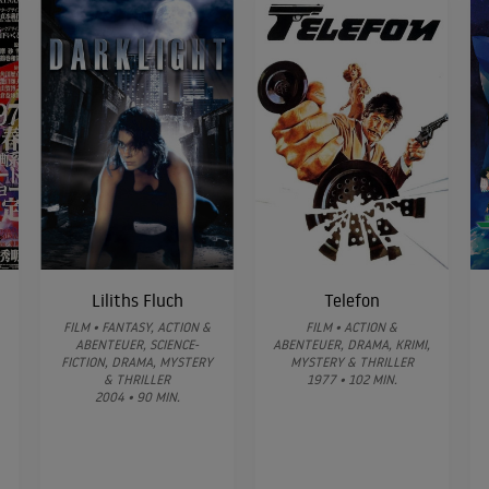
Liliths Fluch
Telefon
FILM • FANTASY, ACTION &
FILM • ACTION &
ABENTEUER, SCIENCE-
ABENTEUER, DRAMA, KRIMI,
FICTION, DRAMA, MYSTERY
MYSTERY & THRILLER
& THRILLER
1977 • 102 MIN.
2004 • 90 MIN.