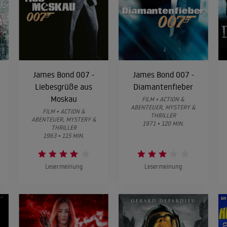
James Bond 007 -
James Bond 007 -
Liebesgrüße aus
Diamantenfieber
Moskau
FILM • ACTION &
ABENTEUER, MYSTERY &
FILM • ACTION &
THRILLER
ABENTEUER, MYSTERY &
1971 • 120 MIN.
THRILLER
1963 • 115 MIN.
Lesermeinung
Lesermeinung