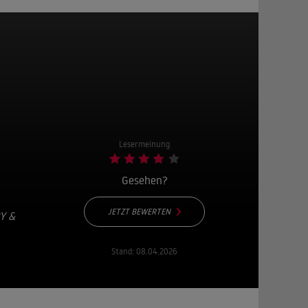
n
Lesermeinung
Gesehen?
JETZT BEWERTEN
Y &
Stand:
08.04.2026