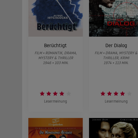
Berüchtigt
Der Dialog
FILM • ROMANTIK, DRAMA,
FILM • DRAMA, MYSTERY &
MYSTERY & THRILLER
THRILLER, KRIMI
1946 • 103 MIN.
1974 • 113 MIN.
Lesermeinung
Lesermeinung