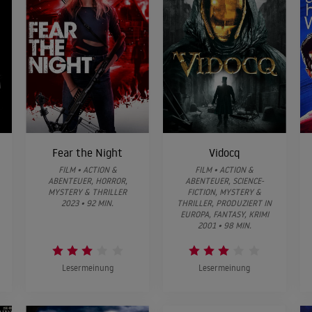
Fear the Night
Vidocq
FILM • ACTION &
FILM • ACTION &
ABENTEUER, HORROR,
ABENTEUER, SCIENCE-
MYSTERY & THRILLER
FICTION, MYSTERY &
2023 • 92 MIN.
THRILLER, PRODUZIERT IN
EUROPA, FANTASY, KRIMI
2001 • 98 MIN.
Lesermeinung
Lesermeinung