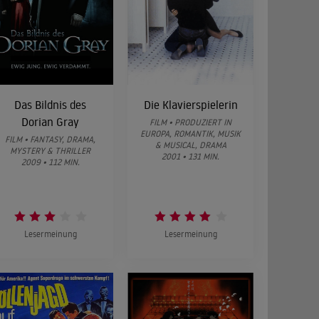
Das Bildnis des
Die Klavierspielerin
Dorian Gray
FILM • PRODUZIERT IN
EUROPA, ROMANTIK, MUSIK
FILM • FANTASY, DRAMA,
& MUSICAL, DRAMA
MYSTERY & THRILLER
2001 • 131 MIN.
2009 • 112 MIN.
Lesermeinung
Lesermeinung