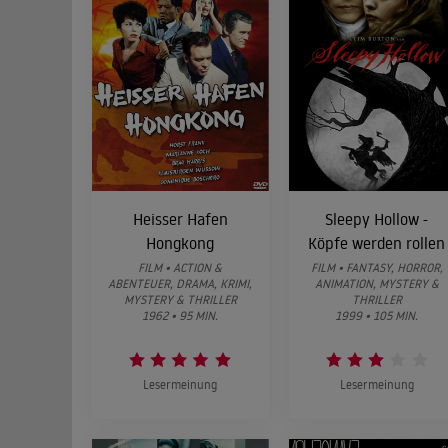
Heisser Hafen
Sleepy Hollow -
Hongkong
Köpfe werden rollen
FILM • ACTION &
FILM • FANTASY, HORROR,
ABENTEUER, DRAMA, KRIMI,
ANIMATION, MYSTERY &
MYSTERY & THRILLER
THRILLER
1962 • 95 MIN.
1999 • 105 MIN.
Lesermeinung
Lesermeinung