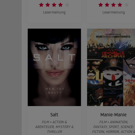
Lesermeinung
Lesermeinung
Salt
Manie-Manie
FILM • ACTION &
FILM • ANIMATION,
ABENTEUER, MYSTERY &
FANTASY, SPORT, SCIENCE-
THRILLER
FICTION, HORROR, ACTION 