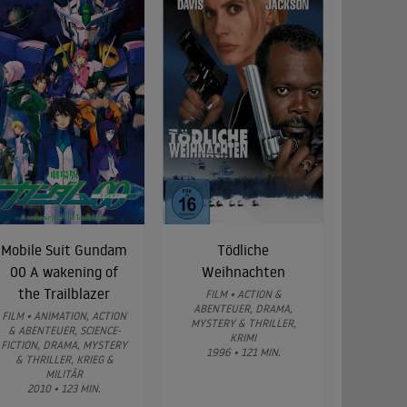
Mobile Suit Gundam
Tödliche
00 A wakening of
Weihnachten
the Trailblazer
FILM • ACTION &
ABENTEUER, DRAMA,
FILM • ANIMATION, ACTION
MYSTERY & THRILLER,
& ABENTEUER, SCIENCE-
KRIMI
FICTION, DRAMA, MYSTERY
1996 • 121 MIN.
& THRILLER, KRIEG &
MILITÄR
2010 • 123 MIN.