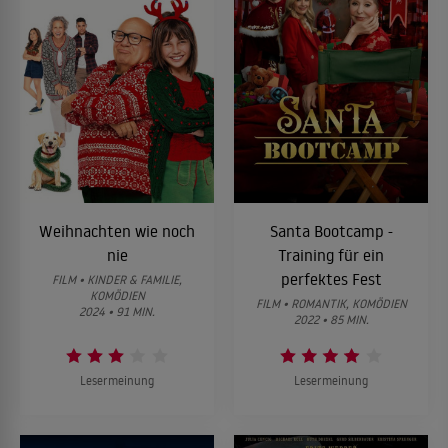
Weihnachten wie noch
Santa Bootcamp -
nie
Training für ein
perfektes Fest
FILM • KINDER & FAMILIE,
KOMÖDIEN
FILM • ROMANTIK, KOMÖDIEN
2024 • 91 MIN.
2022 • 85 MIN.
Lesermeinung
Lesermeinung