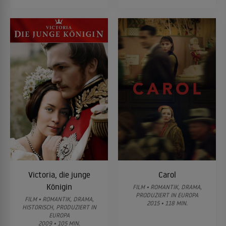
Victoria, die junge
Carol
Königin
FILM • ROMANTIK, DRAMA,
PRODUZIERT IN EUROPA
FILM • ROMANTIK, DRAMA,
2015 • 118 MIN.
HISTORISCH, PRODUZIERT IN
EUROPA
2009 • 105 MIN.