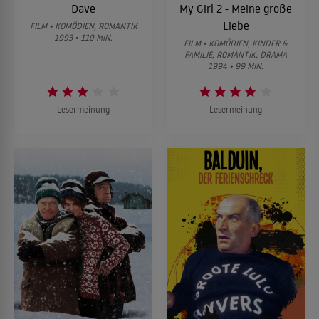
Dave
My Girl 2 - Meine große
Liebe
FILM • KOMÖDIEN, ROMANTIK
1993 • 110 MIN.
FILM • KOMÖDIEN, KINDER &
FAMILIE, ROMANTIK, DRAMA
1994 • 99 MIN.
Lesermeinung
Lesermeinung