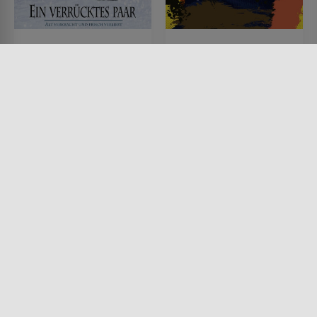
Ein verrücktes Paar
Balduin, der
Ferienschreck
FILM • KOMÖDIEN, ROMANTIK,
DRAMA
FILM • KOMÖDIEN, PRODUZIERT
1993 • 103 MIN.
IN EUROPA
1967 • 84 MIN.
Lesermeinung
Lesermeinung