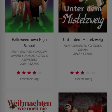
Halloweentown High
Unter dem Mistelzweig
School
FILM • ROMANTIK, KOMÖDIEN,
DRAMA
FILM • FANTASY, KOMÖDIEN,
2017 • 84 MIN.
KINDER & FAMILIE, ACTION &
ABENTEUER
2004 • 82 MIN.
Lesermeinung
Lesermeinung