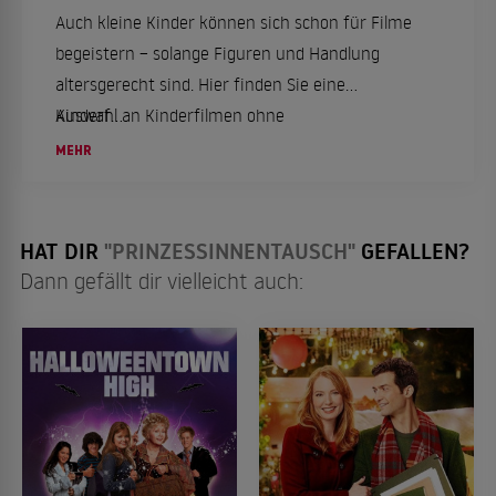
Auch kleine Kinder können sich schon für Filme
begeistern – solange Figuren und Handlung
altersgerecht sind. Hier finden Sie eine
Auswahl an Kinderfilmen ohne
Kinderf...
Altersbeschränkung für die ganze Familie.
MEHR
HAT DIR
"PRINZESSINNENTAUSCH"
GEFALLEN?
Dann gefällt dir vielleicht auch: