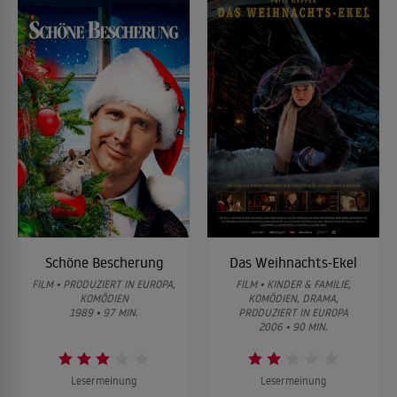
Schöne Bescherung
Das Weihnachts-Ekel
FILM • PRODUZIERT IN EUROPA,
FILM • KINDER & FAMILIE,
KOMÖDIEN
KOMÖDIEN, DRAMA,
1989 • 97 MIN.
PRODUZIERT IN EUROPA
2006 • 90 MIN.
Lesermeinung
Lesermeinung