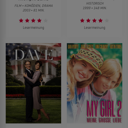
HISTORISCH
FILM • KOMÖDIEN, DRAMA
1999 • 148 MIN.
2003 • 81 MIN.
Lesermeinung
Lesermeinung