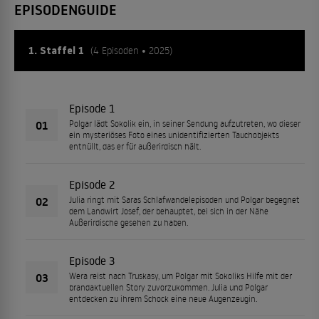
EPISODENGUIDE
1. Staffel 1
(4 Episoden • 2025)
Episode 1
01
Polgar lädt Sokolik ein, in seiner Sendung aufzutreten, wo dieser
ein mysteriöses Foto eines unidentifizierten Tauchobjekts
enthüllt, das er für außerirdisch hält.
Episode 2
02
Julia ringt mit Saras Schlafwandelepisoden und Polgar begegnet
dem Landwirt Josef, der behauptet, bei sich in der Nähe
Außerirdische gesehen zu haben.
Episode 3
03
Wera reist nach Truskasy, um Polgar mit Sokoliks Hilfe mit der
brandaktuellen Story zuvorzukommen. Julia und Polgar
entdecken zu ihrem Schock eine neue Augenzeugin.