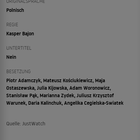
ORIGINALSPRACHE
Polnisch
REGIE
Kasper Bajon
UNTERTITEL
Nein
BESETZUNG
Piotr Adamczyk, Mateusz Kościukiewicz, Maja
Ostaszewska, Julia Kijowska, Adam Woronowicz,
Stanisław Pąk, Marianna Zydek, Juliusz Krzysztof
Warunek, Daria Kalinchuk, Angelika Cegielska-Swiatek
Quelle: JustWatch