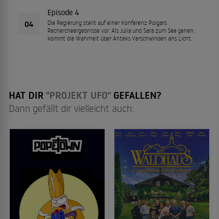
Episode 4
04
Die Regierung stellt auf einer Konferenz Polgars
Rechercheergebnisse vor. Als Julia und Sara zum See gehen,
kommt die Wahrheit über Anteks Verschwinden ans Licht.
HAT DIR
"PROJEKT UFO"
GEFALLEN?
Dann gefällt dir vielleicht auch: