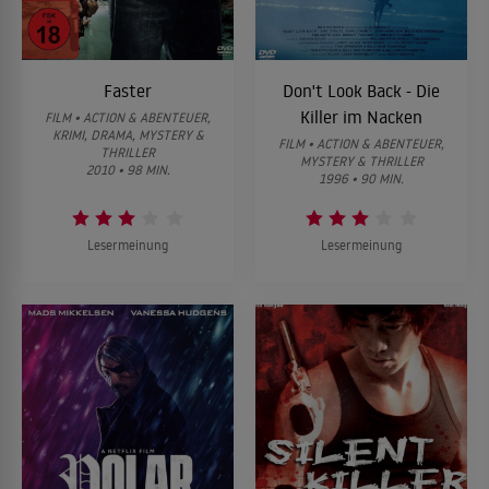
Faster
Don't Look Back - Die
Killer im Nacken
FILM • ACTION & ABENTEUER,
KRIMI, DRAMA, MYSTERY &
FILM • ACTION & ABENTEUER,
THRILLER
MYSTERY & THRILLER
2010 • 98 MIN.
1996 • 90 MIN.
Lesermeinung
Lesermeinung