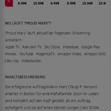
9.99€
10.99€
9.99€
9.99€
10.99€
10.99€
WO LÄUFT "PROUD MARY"?
"Proud Mary" läuft aktuell bei folgenden Streaming-
Anbietern:
Apple TV
,
Rakuten TV
,
Sky Store
,
Videoload
,
Google Play
Movies
,
YouTube
,
MagentaTV
,
Amazon Video
,
Amazon DVD
/ Blu-ray
,
Videobuster
.
INHALTSBESCHREIBUNG
Die erfolgreiche Auftragskillerin Mary (Taraji P. Henson)
arbeitet in Boston für eine Mafiafamilie. Doch ihr Leben
wird komplett auf den Kopf gestellt, als ein Auftrag
schiefgeht und sie auf einen kleinen Jungen (Jahi Di'Allo