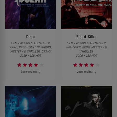
Polar
Silent Killer
FILM • ACTION & ABENTEUER,
FILM • ACTION & ABENTEUER,
KRIMI, PRODUZIERT IN EUROPA,
KOMÖDIEN, KRIMI, MYSTERY &
MYSTERY & THRILLER, DRAMA
THRILLER
2019 • 118 MIN.
2006 • 113 MIN.
Lesermeinung
Lesermeinung