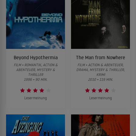
Beyond Hypothermia
The Man from Nowhere
FILM • ROMANTIK, ACTION &
FILM • ACTION & ABENTEUER,
ABENTEUER, MYSTERY &
DRAMA, MYSTERY & THRILLER,
THRILLER
KRIMI
1996 • 90 MIN.
2010 • 119 MIN.
Lesermeinung
Lesermeinung