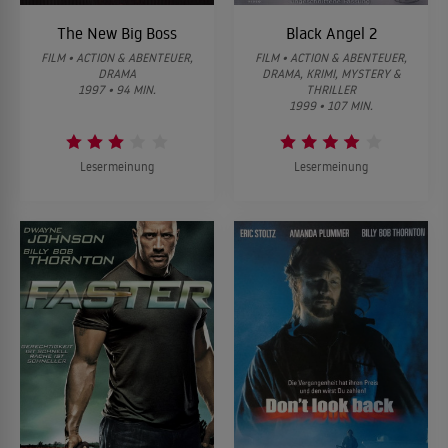
The New Big Boss
Black Angel 2
FILM • ACTION & ABENTEUER,
FILM • ACTION & ABENTEUER,
DRAMA
DRAMA, KRIMI, MYSTERY &
1997 • 94 MIN.
THRILLER
1999 • 107 MIN.
Lesermeinung
Lesermeinung