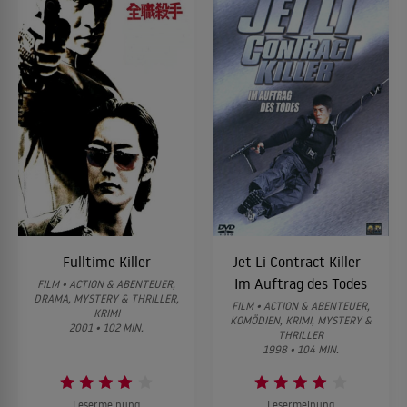
Fulltime Killer
Jet Li Contract Killer -
Im Auftrag des Todes
FILM • ACTION & ABENTEUER,
DRAMA, MYSTERY & THRILLER,
FILM • ACTION & ABENTEUER,
KRIMI
KOMÖDIEN, KRIMI, MYSTERY &
2001 • 102 MIN.
THRILLER
1998 • 104 MIN.
Lesermeinung
Lesermeinung