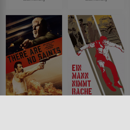
There Are No Saints
Ein Mann nimmt Rache
FILM • ACTION & ABENTEUER,
FILM • ACTION & ABENTEUER,
MYSTERY & THRILLER, KRIMI
DRAMA, KRIMI, MYSTERY &
2022 • 105 MIN.
THRILLER
1975 • 106 MIN.