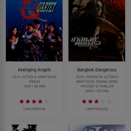
Avenging Angels
Bangkok Dangerous
FILM • ACTION & ABENTEUER,
FILM • ROMANTIK, ACTION &
DRAMA
ABENTEUER, DRAMA, KRIMI,
1993 • 96 MIN.
MYSTERY & THRILLER
2000 • 105 MIN.
Lesermeinung
Lesermeinung