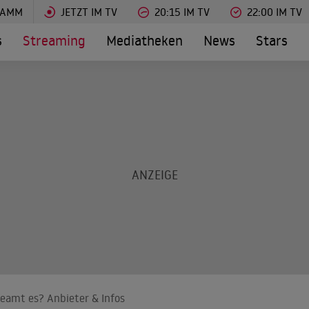
RAMM
JETZT IM TV
20:15 IM TV
22:00 IM TV
s
Streaming
Mediatheken
News
Stars
eamt es? Anbieter & Infos