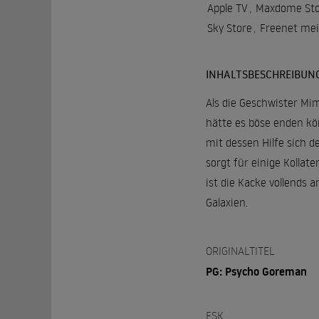
Apple TV
,
Maxdome Sto
Sky Store
,
Freenet me
INHALTSBESCHREIBUN
Als die Geschwister Mim
hätte es böse enden kö
mit dessen Hilfe sich d
sorgt für einige Kolla
ist die Kacke vollends 
Galaxien.
ORIGINALTITEL
PG: Psycho Goreman
FSK