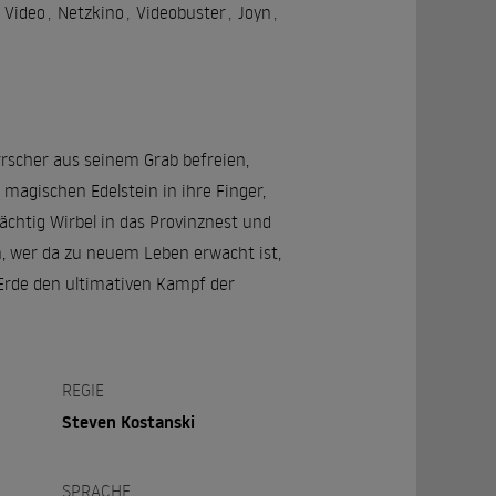
 Video
,
Netzkino
,
Videobuster
,
Joyn
,
rrscher aus seinem Grab befreien,
magischen Edelstein in ihre Finger,
mächtig Wirbel in das Provinznest und
n, wer da zu neuem Leben erwacht ist,
 Erde den ultimativen Kampf der
REGIE
Steven Kostanski
SPRACHE