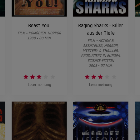
Beast You!
Raging Sharks - Killer
aus der Tiefe
&
FILM • KOMÖDIEN, HORROR
1988 • 80 MIN.
FILM • ACTION &
ABENTEUER, HORROR,
MYSTERY & THRILLER,
PRODUZIERT IN EUROPA,
SCIENCE-FICTION
2005 • 92 MIN.
Lesermeinung
Lesermeinung