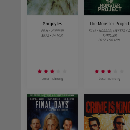
Gargoyles
The Monster Project
FILM • HORROR
FILM • HORROR, MYSTERY 
1972 • 74 MIN.
THRILLER
2017 • 98 MIN.
Lesermeinung
Lesermeinung