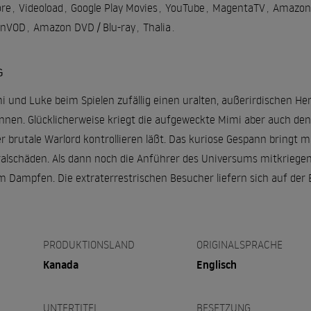
re
,
Videoload
,
Google Play Movies
,
YouTube
,
MagentaTV
,
Amazon
inVOD
,
Amazon DVD / Blu-ray
,
Thalia
.
G
i und Luke beim Spielen zufällig einen uralten, außerirdischen He
nnen. Glücklicherweise kriegt die aufgeweckte Mimi aber auch den 
er brutale Warlord kontrollieren läßt. Das kuriose Gespann bringt 
teralschäden. Als dann noch die Anführer des Universums mitkriege
am Dampfen. Die extraterrestrischen Besucher liefern sich auf der
PRODUKTIONSLAND
ORIGINALSPRACHE
Kanada
Englisch
UNTERTITEL
BESETZUNG