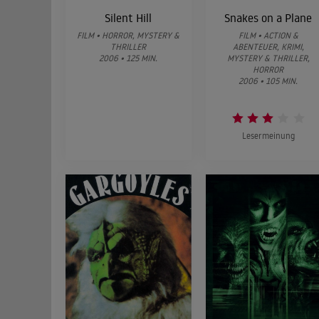
Silent Hill
Snakes on a Plane
FILM • HORROR, MYSTERY &
FILM • ACTION &
THRILLER
ABENTEUER, KRIMI,
2006 • 125 MIN.
MYSTERY & THRILLER,
HORROR
2006 • 105 MIN.
Lesermeinung