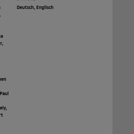
n
Deutsch, Englisch
,
na
r,
,
,
hen
 Paul
ely,
rt