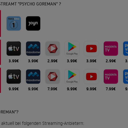
STREAMT "PSYCHO GOREMAN" ?
3.99€
3.99€
2.99€
3.99€
3.99€
2.99€
3
9.99€
9.99€
7.99€
9.99€
9.99€
7.99€
9
OREMAN"?
 aktuell bei folgenden Streaming-Anbietern: