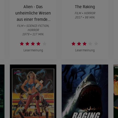
Alien - Das
The Raking
unheimliche Wesen
FILM • HORROR
2017 • 98 MIN.
aus einer fremden
Welt
FILM • SCIENCE-FICTION,
HORROR
1979 • 117 MIN.
Lesermeinung
Lesermeinung