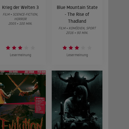
Krieg der Welten 3
Blue Mountain State
- The Rise of
FILM • SCIENCE-FICTION,
HORROR
Thadland
2005 • 100 MIN.
FILM • KOMÖDIEN, SPORT
2016 • 90 MIN.
Lesermeinung
Lesermeinung