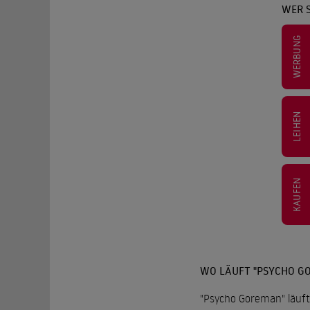
WER 
WERBUNG
LEIHEN
KAUFEN
WO LÄUFT "PSYCHO G
"Psycho Goreman" läuft