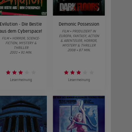
Evilution - Die Bestie
Demonic Possession
aus dem Cyberspace!
FILM • PRODUZIERT IN
EUROPA, FANTASY, ACTION
FILM • HORROR, SCIENCE-
& ABENTEUER, HORROR,
FICTION, MYSTERY &
MYSTERY & THRILLER
THRILLER
2008 • 87 MIN.
2001 • 91 MIN.
Lesermeinung
Lesermeinung