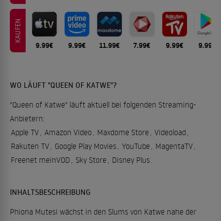
KAUFEN
9.99€
9.99€
11.99€
7.99€
9.99€
9.99€
WO LÄUFT "QUEEN OF KATWE"?
"Queen of Katwe" läuft aktuell bei folgenden Streaming-
Anbietern:
Apple TV
,
Amazon Video
,
Maxdome Store
,
Videoload
,
Rakuten TV
,
Google Play Movies
,
YouTube
,
MagentaTV
,
Freenet meinVOD
,
Sky Store
,
Disney Plus
.
INHALTSBESCHREIBUNG
Phiona Mutesi wächst in den Slums von Katwe nahe der