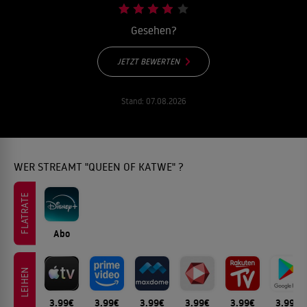
Gesehen?
JETZT BEWERTEN
Stand:
07.08.2026
WER STREAMT "QUEEN OF KATWE" ?
FLATRATE
Abo
LEIHEN
3.99€
3.99€
3.99€
3.99€
3.99€
3.99€