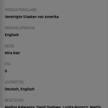
PRODUKTIONSLAND
Vereinigte Staaten von Amerika
ORIGINALSPRACHE
Englisch
REGIE
Mira Nair
FSK
0
UNTERTITEL
Deutsch, Englisch
BESETZUNG
Madina Nalwanga, David Oyelowo, Lupita Nyong'o, Martin