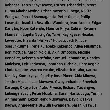
Kabanza, Taryn "Kay" Kyaze, Esther Tebandeke, Ntare
Guma Mbaho Mwine, Ethan Nazario Lubega, Nikita
Waligwa, Ronald Ssemaganda, Peter Odeke, Philip
Luswata, Joanitta Bewulira-Wandera, Ivan Jacobo, Edgar
Kanyike, Hope Katende, Maurice Kirya, Zohran Kwame
Mamdani, Lupita Nyong\'o, Taryn Kay Kyaze, Nicolas
Levesque, Nhlahla "Minkey" Ndlovu, Jack Kinobe
Sserunkuuma, Irene Kulabako Kakembo, Allen Musumba,
Rori Motuba, Aaron Moloisi, Akin Omotoso, Maggie
Benedict, Rehema Nanfuka, Samuel Tebandeke, Charles
Mulekwa, Lele Ledwaba, Jonathan Diabaig, Flory Kegbia,
Linda Radebe, Warren Ncube, Elizabeth Kirabo, Carina
Nel, Ivy Komukyeya, Charity Rose Pimer, Aida Mbowa,
Jessica Mazzi, Isaac Muwawu Gwayambadde, Sheebah
Karungi, Okuyo Joel Atiku Prynce, Richard Tuwangye,
Lukenge Yusuf, Peter Musibira, Sarah Nansubuga, Teslim
Animashaun, Lezon Mark Mugwanya, David Kisakye
Kagwa, Anne-Marie Bewulira-Wandera, Sarah Kisawuzi