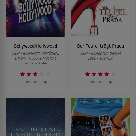
Bollywood/Hollywood
Der Teufel trägt Prada
FILM • ROMANTIK, KOMÖDIEN,
FILM • KOMÖDIEN, DRAMA
DRAMA, MUSIK & MUSICAL
2006 • 109 MIN.
2002 • 101 MIN.
Lesermeinung
Lesermeinung