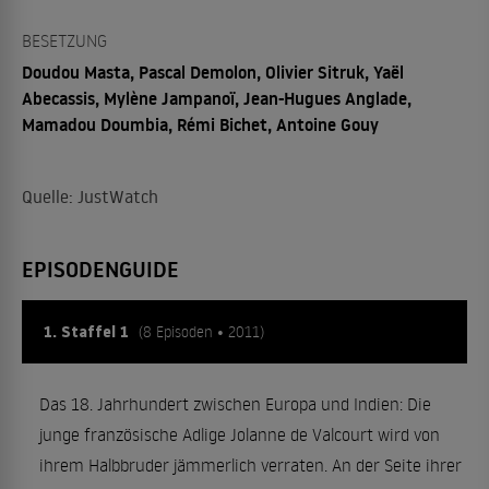
BESETZUNG
Doudou Masta, Pascal Demolon, Olivier Sitruk, Yaël
Abecassis, Mylène Jampanoï, Jean-Hugues Anglade,
Mamadou Doumbia, Rémi Bichet, Antoine Gouy
Quelle: JustWatch
EPISODENGUIDE
1. Staffel 1
(8 Episoden • 2011)
Das 18. Jahrhundert zwischen Europa und Indien: Die
junge französische Adlige Jolanne de Valcourt wird von
ihrem Halbbruder jämmerlich verraten. An der Seite ihrer