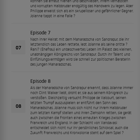
können sie erneut fliehen und beschließen, ihrem verhassten
und korrupten Halbbruder endgültig das Handwerk zu legen. Aber
Philippe erweist sich als ein skrupelloser und gefährlicher Gegner.
Jolanne tappt in eine Falle ?
Episode 7
Nach ihrer Heirat mit dem Maharadscha von Sandrapur, die ihr
letztendlich das Leben rettete, lebt Jolanne als seine dritte ?
07
Rani? (Ehefrau) ein unbeschwertes Leben im Palast des kleinen,
unabhängigen Königreichs von Sandrapur. Durch ihr Talent und
Einfühlungsvermögen wird sie schnell zur politischen Beraterin
des jungen Maharadschas.
Episode 8
Als der Maharadscha von Sandrapur erkennt, dass Jolanne immer
noch Clint Walker liebt, droht er, sie aus seinem Königreich zu
verstoßen. Gleichzeitig versucht Philippe de Valcourt, seinen
letzten Trumpf auszuspielen: er entführt den Sohn des
08
Maharadschas. Jolanne muss sich nicht nur ihrem Halbbruder
zum letzten Kampf stellen und ihren Ziehsohn retten, sie gerät
auch zwischen die Fronten eines erneuten Krieges zwischen
Frankreich und England. In der Schlacht von Vandavasi
entscheidet sich nicht nur ihr persönliches Schicksal, auch die
Zukunft Frankreichs und Kronkolonie steht auf dem Spiel ?