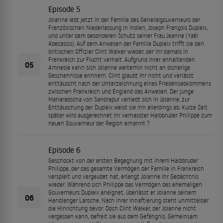
Episode 5
Jolanne lebt jetzt in der Familie des Generalgouverneurs der
Französischen Niederlassung in Indien, Joseph François Dupleix,
und unter dem besonderen Schutz seiner Frau Jeanne (Yaël
Abecassis). Auf dem Anwesen der Familie Dupleix trifft sie den
britischen Offizier Clint Walker wieder, der ihr damals in
Frankreich zur Flucht verhalt. Aufgrund ihrer anhaltenden
05
Amnesie kann sich Jolanne weiterhin nicht an bisherige
Geschehnisse erinnern. Clint glaubt Ihr nicht und verlässt
enttäuscht nach der Unterzeichnung eines Friedensabkommens
zwischen Frankreich und England das Anwesen. Der junge
Maharadscha von Sandrapur verliebt sich in Jolanne, zur
Enttäuschung der Dupleix weist sie ihn allerdings ab. Kurze Zeit
später wird ausgerechnet ihr verhasster Halbbruder Philippe zum
neuen Gouverneur der Region ernannt ?
Episode 6
Geschockt von der ersten Begegnung mit ihrem Halbbruder
Philippe, der das gesamte Vermögen der Familie in Frankreich
verspielt und vergeudet hat, erlangt Jolanne ihr Gedächtnis
wieder. Während sich Philippe das Vermögen des ehemaligen
Gouverneurs Dupleix aneignet, überlässt er Jolanne seinem
06
Handlanger Laroche. Nach ihrer Inhaftierung steht unmittelbar
die Hinrichtung bevor. Doch Clint Walker, der Jolanne nicht
vergessen kann, befreit sie aus dem Gefängnis. Gemeinsam