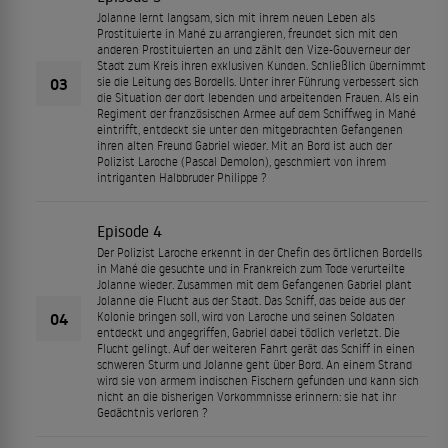
Jolanne lernt langsam, sich mit ihrem neuen Leben als
Prostituierte in Mahé zu arrangieren, freundet sich mit den
anderen Prostituierten an und zählt den Vize-Gouverneur der
Stadt zum Kreis ihren exklusiven Kunden. Schließlich übernimmt
03
sie die Leitung des Bordells. Unter ihrer Führung verbessert sich
die Situation der dort lebenden und arbeitenden Frauen. Als ein
Regiment der französischen Armee auf dem Schiffweg in Mahé
eintrifft, entdeckt sie unter den mitgebrachten Gefangenen
ihren alten Freund Gabriel wieder. Mit an Bord ist auch der
Polizist Laroche (Pascal Demolon), geschmiert von ihrem
intriganten Halbbruder Philippe ?
Episode 4
Der Polizist Laroche erkennt in der Chefin des örtlichen Bordells
in Mahé die gesuchte und in Frankreich zum Tode verurteilte
Jolanne wieder. Zusammen mit dem Gefangenen Gabriel plant
Jolanne die Flucht aus der Stadt. Das Schiff, das beide aus der
04
Kolonie bringen soll, wird von Laroche und seinen Soldaten
entdeckt und angegriffen, Gabriel dabei tödlich verletzt. Die
Flucht gelingt. Auf der weiteren Fahrt gerät das Schiff in einen
schweren Sturm und Jolanne geht über Bord. An einem Strand
wird sie von armem indischen Fischern gefunden und kann sich
nicht an die bisherigen Vorkommnisse erinnern: sie hat ihr
Gedächtnis verloren ?