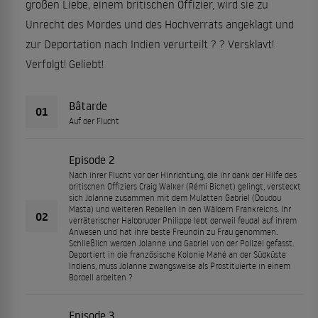
großen Liebe, einem britischen Offizier, wird sie zu
Unrecht des Mordes und des Hochverrats angeklagt und
zur Deportation nach Indien verurteilt ? ? Versklavt!
Verfolgt! Geliebt!
Bâtarde
01
Auf der Flucht
Episode 2
Nach ihrer Flucht vor der Hinrichtung, die ihr dank der Hilfe des
britischen Offiziers Craig Walker (Rémi Bichet) gelingt, versteckt
sich Jolanne zusammen mit dem Mulatten Gabriel (Doudou
Masta) und weiteren Rebellen in den Wäldern Frankreichs. Ihr
02
verräterischer Halbbruder Philippe lebt derweil feudal auf ihrem
Anwesen und hat ihre beste Freundin zu Frau genommen.
Schließlich werden Jolanne und Gabriel von der Polizei gefasst.
Deportiert in die französische Kolonie Mahé an der Südküste
Indiens, muss Jolanne zwangsweise als Prostituierte in einem
Bordell arbeiten ?
Episode 3