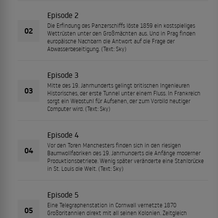
Episode 2
Die Erfindung des Panzerschiffs löste 1859 ein kostspieliges
02
Wettrüsten unter den Großmächten aus. Und in Prag finden
europäische Nachbarn die Antwort auf die Frage der
Abwasserbeseitigung. (Text: Sky)
Episode 3
Mitte des 19. Jahrhunderts gelingt britischen Ingenieuren
03
Historisches, der erste Tunnel unter einem Fluss. In Frankreich
sorgt ein Webstuhl für Aufsehen, der zum Vorbild heutiger
Computer wird. (Text: Sky)
Episode 4
Vor den Toren Manchesters finden sich in den riesigen
04
Baumwollfabriken des 19. Jahrhunderts die Anfänge moderner
Produktionsbetriebe. Wenig später veränderte eine Stahlbrücke
in St. Louis die Welt. (Text: Sky)
Episode 5
Eine Telegraphenstation in Cornwall vernetzte 1870
05
Großbritannien direkt mit all seinen Kolonien. Zeitgleich