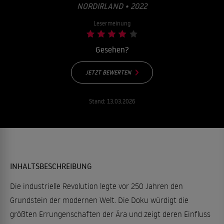
ORDIRLAND • 2022
Lesermeinung
Gesehen?
JETZT BEWERTEN
Stand:
13.03.2026
INHALTSBESCHREIBUNG
Die industrielle Revolution legte vor 250 Jahren den
Grundstein der modernen Welt. Die Doku würdigt die
größten Errungenschaften der Ära und zeigt deren Einfluss