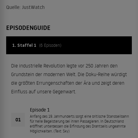
Quelle: JustWatch
EPISODENGUIDE
1. Staffel 1
(6 Episoden)
Die industrielle Revolution legte vor 250 Jahren den
Grundstein der modernen Welt. Die Doku-Reihe würdigt
die größten Errungenschaften der Ära und zeigt deren
Einfluss auf unsere Gegenwart.
Episode 1
Anfang des 19. Jahrhunderts sorgt eine britische Standseilbahn
01
für helle Begeisterung bei ihren Passagieren. In Deutschland
eröffnet unterdessen die Erfindung des Drahtseils ungeahnte
Möglichkeiten. (Text: Sky)