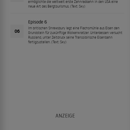
ermöglichte die weltweit erste Zahnradbahn in den USA eine
neue Art des Bergtourismus. (Text: Sky)
Episode 6
Im britischen Shrewsbury legt eine Flachsmühle aus Eisen den
06
Grundstein für zukünftige Wolkenkratzer. Unterdessen versucht
Russland, unter Zeitdruck seine Transsibirische Eisenbahn
fertigzustellen. (Text: Sky)