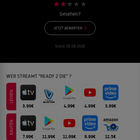
Gesehen?
JETZT BEWERTEN
Stand:
06.08.2026
WER STREAMT "READY 2 DIE" ?
LEIHEN
3.99€
4.99€
4.99€
3.99€
KAUFEN
7.99€
11.99€
11.99€
9.99€
12.5€