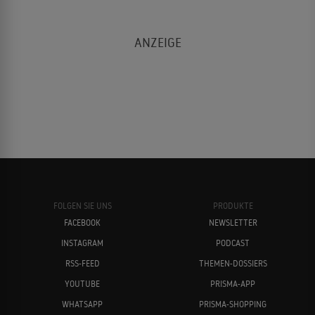
FOLGEN SIE UNS
PRODUKTE
FACEBOOK
NEWSLETTER
INSTAGRAM
PODCAST
RSS-FEED
THEMEN-DOSSIERS
YOUTUBE
PRISMA-APP
WHATSAPP
PRISMA-SHOPPING