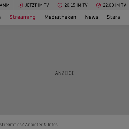
RAMM
JETZT IM TV
20:15 IM TV
22:00 IM TV
s
Streaming
Mediatheken
News
Stars
 streamt es? Anbieter & Infos