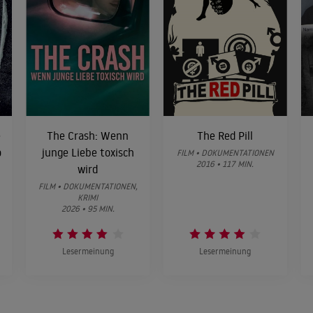
e
The Crash: Wenn
The Red Pill
o
junge Liebe toxisch
FILM • DOKUMENTATIONEN
2016 • 117 MIN.
wird
FILM • DOKUMENTATIONEN,
KRIMI
2026 • 95 MIN.
Lesermeinung
Lesermeinung