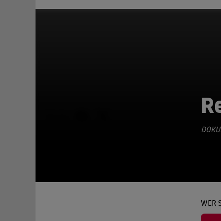
Re
TEILEN
DOKU
WER S