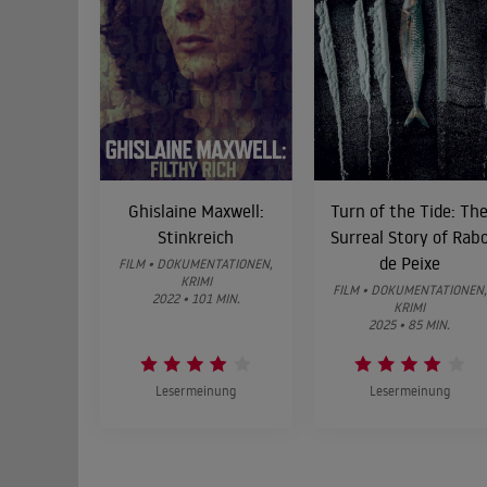
Ghislaine Maxwell:
Turn of the Tide: Th
Stinkreich
Surreal Story of Rab
de Peixe
FILM • DOKUMENTATIONEN,
KRIMI
FILM • DOKUMENTATIONEN,
2022 • 101 MIN.
KRIMI
2025 • 85 MIN.
Lesermeinung
Lesermeinung