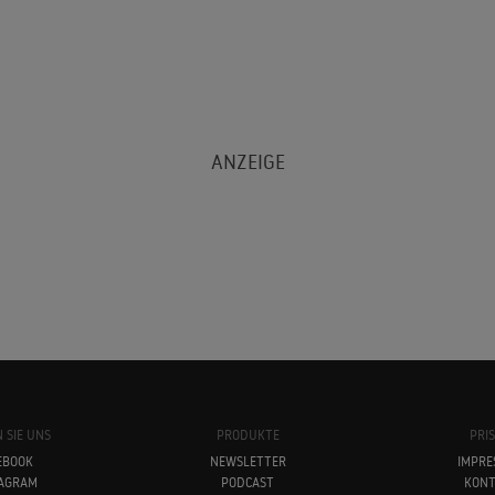
 SIE UNS
PRODUKTE
PRI
EBOOK
NEWSLETTER
IMPRE
TAGRAM
PODCAST
KONT