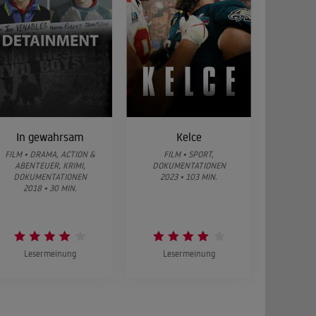
In gewahrsam
Kelce
FILM • DRAMA, ACTION &
FILM • SPORT,
ABENTEUER, KRIMI,
DOKUMENTATIONEN
DOKUMENTATIONEN
2023 • 103 MIN.
2018 • 30 MIN.
Lesermeinung
Lesermeinung