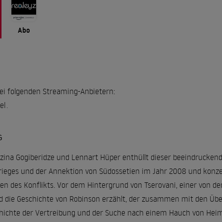
Abo
 bei folgenden Streaming-Anbietern:
el
.
G
dzina Gogiberidze und Lennart Hüper enthüllt dieser beeindrucken
rieges und der Annektion von Südossetien im Jahr 2008 und konzen
en des Konflikts. Vor dem Hintergrund von Tserovani, einer von d
ird die Geschichte von Robinson erzählt, der zusammen mit den Übe
chichte der Vertreibung und der Suche nach einem Hauch von Heima