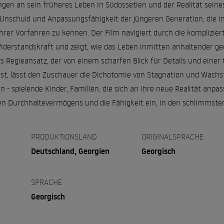
en an sein früheres Leben in Südossetien und der Realität seines 
 Unschuld und Anpassungsfähigkeit der jüngeren Generation, die i
ihrer Vorfahren zu kennen. Der Film navigiert durch die komplizie
 Widerstandskraft und zeigt, wie das Leben inmitten anhaltender g
 Regieansatz, der von einem scharfen Blick für Details und einer ti
ist, lässt den Zuschauer die Dichotomie von Stagnation und Wach
 - spielende Kinder, Familien, die sich an ihre neue Realität anpa
en Durchhaltevermögens und die Fähigkeit ein, in den schlimmst
PRODUKTIONSLAND
ORIGINALSPRACHE
Deutschland, Georgien
Georgisch
SPRACHE
Georgisch