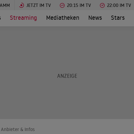
RAMM
JETZT IM TV
20:15 IM TV
22:00 IM TV
s
Streaming
Mediatheken
News
Stars
 Anbieter & Infos