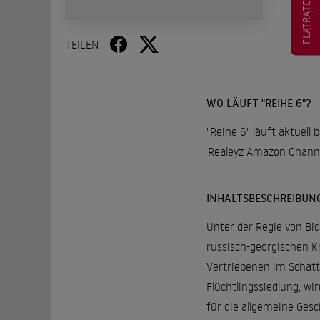
FLATRATE
TEILEN
WO LÄUFT "REIHE 6"?
"Reihe 6" läuft aktuell
Realeyz Amazon Chann
INHALTSBESCHREIBUN
Unter der Regie von Bi
russisch-georgischen K
Vertriebenen im Schatt
Flüchtlingssiedlung, w
für die allgemeine Ges