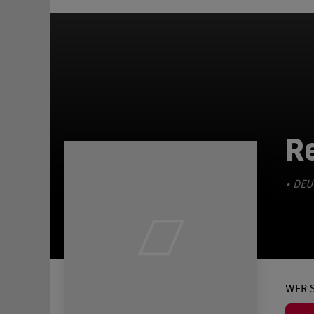
R
• DEU
WER S