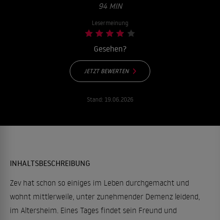
94 MIN
Lesermeinung
Gesehen?
JETZT BEWERTEN
Stand:
19.06.2026
INHALTSBESCHREIBUNG
Zev hat schon so einiges im Leben durchgemacht und
wohnt mittlerweile, unter zunehmender Demenz leidend,
im Altersheim. Eines Tages findet sein Freund und