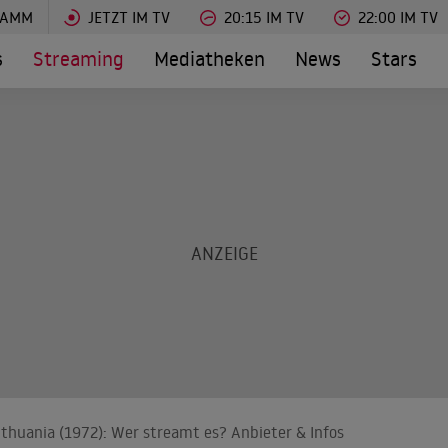
RAMM
JETZT IM TV
20:15 IM TV
22:00 IM TV
s
Streaming
Mediatheken
News
Stars
ithuania (1972): Wer streamt es? Anbieter & Infos