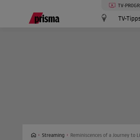
TV-PROG
TV-Tipp
Streaming
Reminiscences of a Journey to L