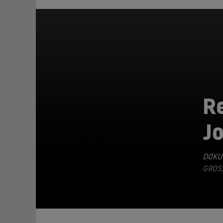
R
Jo
TEILEN
DOKU
GROSS