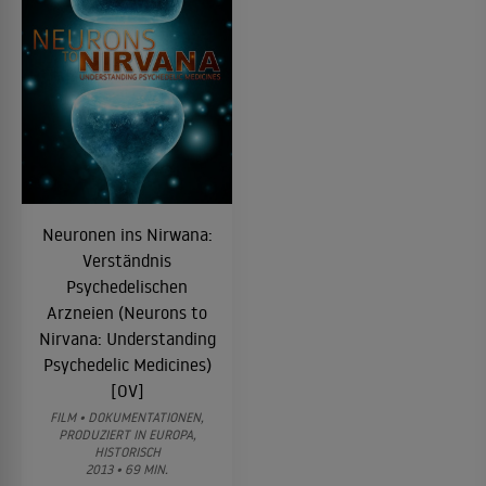
Neuronen ins Nirwana:
Verständnis
Psychedelischen
Arzneien (Neurons to
Nirvana: Understanding
Psychedelic Medicines)
[OV]
FILM • DOKUMENTATIONEN,
PRODUZIERT IN EUROPA,
HISTORISCH
2013 • 69 MIN.