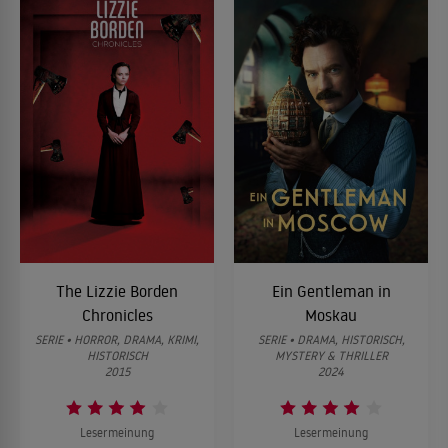
The Lizzie Borden
Ein Gentleman in
Chronicles
Moskau
SERIE • HORROR, DRAMA, KRIMI,
SERIE • DRAMA, HISTORISCH,
HISTORISCH
MYSTERY & THRILLER
2015
2024
Lesermeinung
Lesermeinung