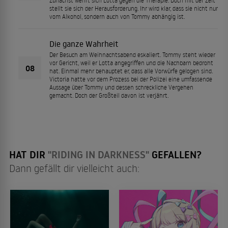
Zunächst wehrt sich Lotta gegen die Therapie. Doch mit der Zeit
stellt sie sich der Herausforderung. Ihr wird klar, dass sie nicht nur
vom Alkohol, sondern auch von Tommy abhängig ist.
Die ganze Wahrheit
Der Besuch am Weihnachtsabend eskaliert. Tommy steht wieder
vor Gericht, weil er Lotta angegriffen und die Nachbarn bedroht
08
hat. Einmal mehr behauptet er, dass alle Vorwürfe gelogen sind.
Victoria hatte vor dem Prozess bei der Polizei eine umfassende
Aussage über Tommy und dessen schreckliche Vergehen
gemacht. Doch der Großteil davon ist verjährt.
HAT DIR
"RIDING IN DARKNESS"
GEFALLEN?
Dann gefällt dir vielleicht auch: