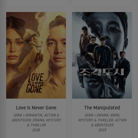
Love Is Never Gone
The Manipulated
SERIE • ROMANTIK, ACTION &
SERIE • DRAMA, KRIMI,
ABENTEUER, DRAMA, MYSTERY
MYSTERY & THRILLER, ACTION
& THRILLER
& ABENTEUER
2026
2025