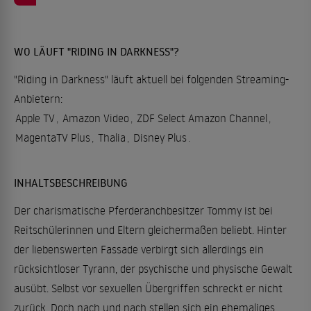
WO LÄUFT "RIDING IN DARKNESS"?
"Riding in Darkness" läuft aktuell bei folgenden Streaming-
Anbietern:
Apple TV
,
Amazon Video
,
ZDF Select Amazon Channel
,
MagentaTV Plus
,
Thalia
,
Disney Plus
.
INHALTSBESCHREIBUNG
Der charismatische Pferderanchbesitzer Tommy ist bei
Reitschülerinnen und Eltern gleichermaßen beliebt. Hinter
der liebenswerten Fassade verbirgt sich allerdings ein
rücksichtloser Tyrann, der psychische und physische Gewalt
ausübt. Selbst vor sexuellen Übergriffen schreckt er nicht
zurück. Doch nach und nach stellen sich ein ehemaliges