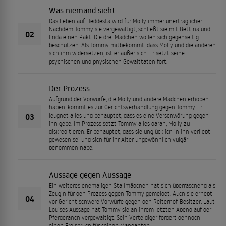
Was niemand sieht …
Das Leben auf Heddesta wird für Molly immer unerträglicher.
Nachdem Tommy sie vergewaltigt, schließt sie mit Bettina und
02
Frida einen Pakt. Die drei Mädchen wollen sich gegenseitig
beschützen. Als Tommy mitbekommt, dass Molly und die anderen
sich ihm widersetzen, ist er außer sich. Er setzt seine
psychischen und physischen Gewalttaten fort.
Der Prozess
Aufgrund der Vorwürfe, die Molly und andere Mädchen erhoben
haben, kommt es zur Gerichtsverhandlung gegen Tommy. Er
03
leugnet alles und behauptet, dass es eine Verschwörung gegen
ihn gebe. Im Prozess setzt Tommy alles daran, Molly zu
diskreditieren. Er behauptet, dass sie unglücklich in ihn verliebt
gewesen sei und sich für ihr Alter ungewöhnlich vulgär
benommen habe.
Aussage gegen Aussage
Ein weiteres ehemaligen Stallmädchen hat sich überraschend als
Zeugin für den Prozess gegen Tommy gemeldet. Auch sie erhebt
04
vor Gericht schwere Vorwürfe gegen den Reiterhof-Besitzer. Laut
Louises Aussage hat Tommy sie an ihrem letzten Abend auf der
Pferderanch vergewaltigt. Sein Verteidiger fordert dennoch
einen Freispruch für seinen Mandanten.