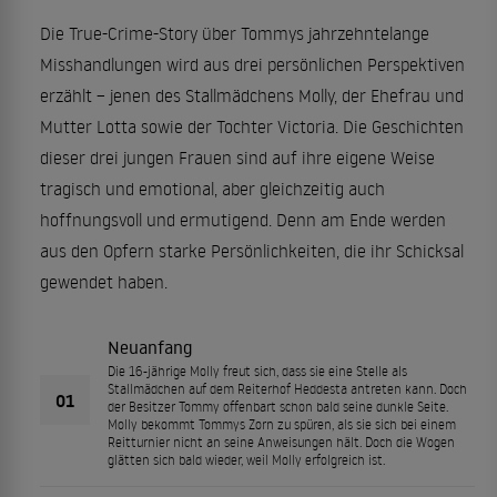
Die True-Crime-Story über Tommys jahrzehntelange
Misshandlungen wird aus drei persönlichen Perspektiven
erzählt – jenen des Stallmädchens Molly, der Ehefrau und
Mutter Lotta sowie der Tochter Victoria. Die Geschichten
dieser drei jungen Frauen sind auf ihre eigene Weise
tragisch und emotional, aber gleichzeitig auch
hoffnungsvoll und ermutigend. Denn am Ende werden
aus den Opfern starke Persönlichkeiten, die ihr Schicksal
gewendet haben.
Neuanfang
Die 16-jährige Molly freut sich, dass sie eine Stelle als
Stallmädchen auf dem Reiterhof Heddesta antreten kann. Doch
01
der Besitzer Tommy offenbart schon bald seine dunkle Seite.
Molly bekommt Tommys Zorn zu spüren, als sie sich bei einem
Reitturnier nicht an seine Anweisungen hält. Doch die Wogen
glätten sich bald wieder, weil Molly erfolgreich ist.