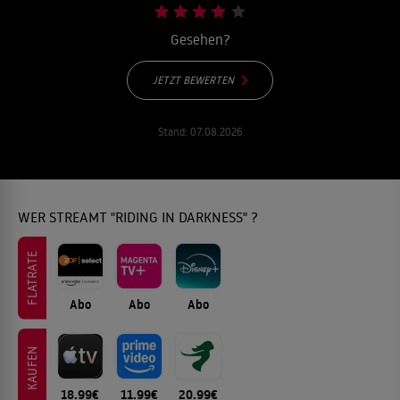
Gesehen?
JETZT BEWERTEN
Stand:
07.08.2026
WER STREAMT "RIDING IN DARKNESS" ?
FLATRATE
Abo
Abo
Abo
KAUFEN
18.99€
11.99€
20.99€