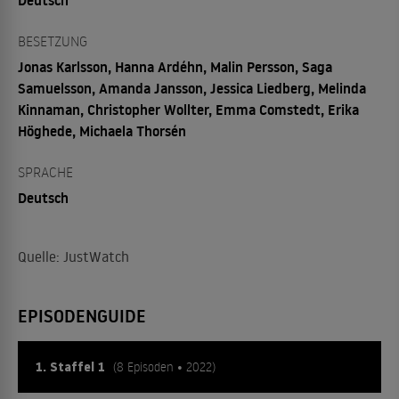
BESETZUNG
Jonas Karlsson, Hanna Ardéhn, Malin Persson, Saga
Samuelsson, Amanda Jansson, Jessica Liedberg, Melinda
Kinnaman, Christopher Wollter, Emma Comstedt, Erika
Höghede, Michaela Thorsén
SPRACHE
Deutsch
Quelle: JustWatch
EPISODENGUIDE
1. Staffel 1
(8 Episoden • 2022)