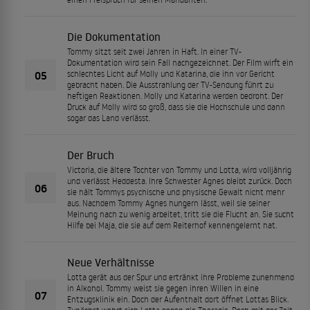
Die Dokumentation
Tommy sitzt seit zwei Jahren in Haft. In einer TV-
Dokumentation wird sein Fall nachgezeichnet. Der Film wirft ein
05
schlechtes Licht auf Molly und Katarina, die ihn vor Gericht
gebracht haben. Die Ausstrahlung der TV-Sendung führt zu
heftigen Reaktionen. Molly und Katarina werden bedroht. Der
Druck auf Molly wird so groß, dass sie die Hochschule und dann
sogar das Land verlässt.
Der Bruch
Victoria, die ältere Tochter von Tommy und Lotta, wird volljährig
und verlässt Heddesta. Ihre Schwester Agnes bleibt zurück. Doch
06
sie hält Tommys psychische und physische Gewalt nicht mehr
aus. Nachdem Tommy Agnes hungern lässt, weil sie seiner
Meinung nach zu wenig arbeitet, tritt sie die Flucht an. Sie sucht
Hilfe bei Maja, die sie auf dem Reiterhof kennengelernt hat.
Neue Verhältnisse
Lotta gerät aus der Spur und ertränkt ihre Probleme zunehmend
in Alkohol. Tommy weist sie gegen ihren Willen in eine
07
Entzugsklinik ein. Doch der Aufenthalt dort öffnet Lottas Blick.