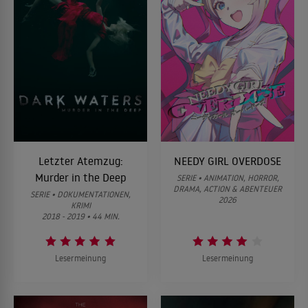
Letzter Atemzug:
NEEDY GIRL OVERDOSE
Murder in the Deep
SERIE • ANIMATION, HORROR,
DRAMA, ACTION & ABENTEUER
SERIE • DOKUMENTATIONEN,
2026
KRIMI
2018 - 2019 • 44 MIN.
Lesermeinung
Lesermeinung