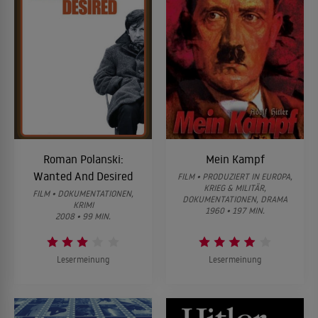
Roman Polanski:
Mein Kampf
Wanted And Desired
FILM • PRODUZIERT IN EUROPA,
KRIEG & MILITÄR,
FILM • DOKUMENTATIONEN,
DOKUMENTATIONEN, DRAMA
KRIMI
1960 • 197 MIN.
2008 • 99 MIN.
Lesermeinung
Lesermeinung