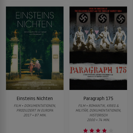
Einsteins Nichten
Paragraph 175
FILM • DOKUMENTATIONEN,
FILM • ROMANTIK, KRIEG &
PRODUZIERT IN EUROPA
MILITÄR, DOKUMENTATIONEN,
2017 • 87 MIN.
HISTORISCH
2000 • 74 MIN.