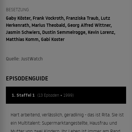
BESETZUNG
Gaby Köster, Frank Vockroth, Franziska Traub, Lutz
Herkenrath, Marius Theobald, Georg Alfred Wittner,
Jasmin Schwiers, Dustin Semmelrogge, Kevin Lorenz,
Matthias Komm, Gabi Koster
Quelle: JustWatch
EPISODENGUIDE
1. Staffel 1
(13 Episoden • 1999)
Hart arbeitend, verlässlich, geradlinig - das ist Rita. Sie ist
ein Multitalent: Supermarktangestellte, Hausfrau und
Mutter von zwei Kindern. Ihr Leben ist immer am Rand