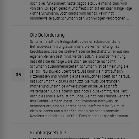
doch alles funktioniert hätte, sagt sie zu. Sie macht blau, wird
von den Kollegen gedeckt und freut sich auf ein paar ruhige Tage
- ohne Schumann. Doch daraus wird nichts. Kevin hat
dummerweise auch Schumann den Wohnwagen versprochen …
Die Beförderung
Schumann ruft die Belegschaft zu einer außerordentlichen
Betriebsversammlung zusammen. Die Firmenleitung hat
beschlossen, dass der stellvertretende Geschäftsführer aus den
eigenen Reihen bestimmt werden soll. Alle sind der Meinung,
dass Rita die Richtige wäre. Doch sie möchte nicht mit
Schumann zusammenarbeiten. Schumann ist der Meinung, sie
sei als Frau sowieso überfordert. Das kann sie nicht auf sich
05
sitzenlassen und nimmt die Stelle an.Schnell stellt sich heraus,
dass Schumann Rita nur ausnutzt. Sie muss Überstunden
machenund unsinnige Anweisungen an die Belegschaft
weitergeben. Da sie abends spät nach Hausekommt, rebelliert
auch die Familie. Rita ist am Ende. Sie hat ihre Freunde verloren,
ihre Familie vernachlässigt und Schumann nachweislich
demonstriert, dass sie anscheinend überfordert ist. Sie muss
klein beigeben und bittet Schumann, wieder als normale
Kassiererin arbeiten zu dürfen. Doch der denkt gar nicht daran ....
Frühlingsgefühle