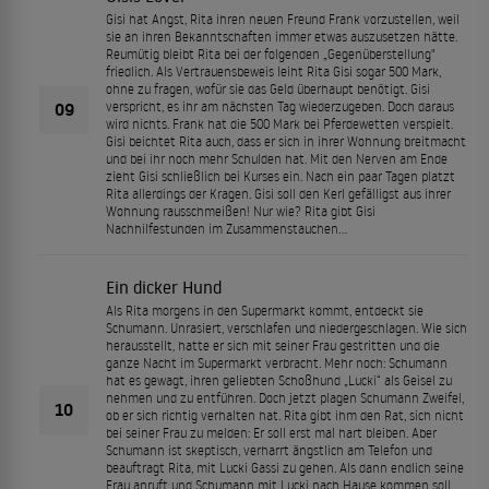
Gisi hat Angst, Rita ihren neuen Freund Frank vorzustellen, weil
sie an ihren Bekanntschaften immer etwas auszusetzen hätte.
Reumütig bleibt Rita bei der folgenden „Gegenüberstellung"
friedlich. Als Vertrauensbeweis leiht Rita Gisi sogar 500 Mark,
ohne zu fragen, wofür sie das Geld überhaupt benötigt. Gisi
09
verspricht, es ihr am nächsten Tag wiederzugeben. Doch daraus
wird nichts. Frank hat die 500 Mark bei Pferdewetten verspielt.
Gisi beichtet Rita auch, dass er sich in ihrer Wohnung breitmacht
und bei ihr noch mehr Schulden hat. Mit den Nerven am Ende
zieht Gisi schließlich bei Kurses ein. Nach ein paar Tagen platzt
Rita allerdings der Kragen. Gisi soll den Kerl gefälligst aus ihrer
Wohnung rausschmeißen! Nur wie? Rita gibt Gisi
Nachhilfestunden im Zusammenstauchen...
Ein dicker Hund
Als Rita morgens in den Supermarkt kommt, entdeckt sie
Schumann. Unrasiert, verschlafen und niedergeschlagen. Wie sich
herausstellt, hatte er sich mit seiner Frau gestritten und die
ganze Nacht im Supermarkt verbracht. Mehr noch: Schumann
hat es gewagt, ihren geliebten Schoßhund „Lucki“ als Geisel zu
nehmen und zu entführen. Doch jetzt plagen Schumann Zweifel,
10
ob er sich richtig verhalten hat. Rita gibt ihm den Rat, sich nicht
bei seiner Frau zu melden: Er soll erst mal hart bleiben. Aber
Schumann ist skeptisch, verharrt ängstlich am Telefon und
beauftragt Rita, mit Lucki Gassi zu gehen. Als dann endlich seine
Frau anruft und Schumann mit Lucki nach Hause kommen soll,