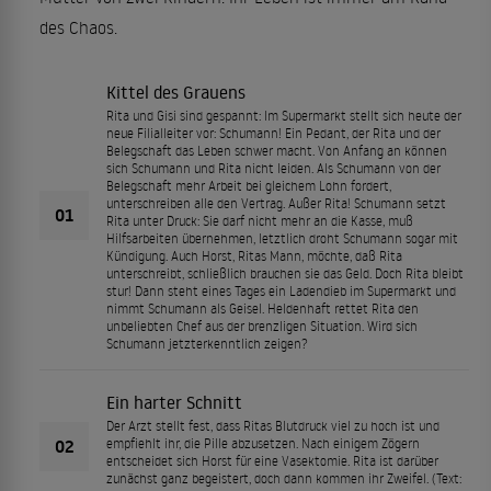
des Chaos.
Kittel des Grauens
Rita und Gisi sind gespannt: Im Supermarkt stellt sich heute der
neue Filialleiter vor: Schumann! Ein Pedant, der Rita und der
Belegschaft das Leben schwer macht. Von Anfang an können
sich Schumann und Rita nicht leiden. Als Schumann von der
Belegschaft mehr Arbeit bei gleichem Lohn fordert,
unterschreiben alle den Vertrag. Außer Rita! Schumann setzt
01
Rita unter Druck: Sie darf nicht mehr an die Kasse, muß
Hilfsarbeiten übernehmen, letztlich droht Schumann sogar mit
Kündigung. Auch Horst, Ritas Mann, möchte, daß Rita
unterschreibt, schließlich brauchen sie das Geld. Doch Rita bleibt
stur! Dann steht eines Tages ein Ladendieb im Supermarkt und
nimmt Schumann als Geisel. Heldenhaft rettet Rita den
unbeliebten Chef aus der brenzligen Situation. Wird sich
Schumann jetzterkenntlich zeigen?
Ein harter Schnitt
Der Arzt stellt fest, dass Ritas Blutdruck viel zu hoch ist und
02
empfiehlt ihr, die Pille abzusetzen. Nach einigem Zögern
entscheidet sich Horst für eine Vasektomie. Rita ist darüber
zunächst ganz begeistert, doch dann kommen ihr Zweifel. (Text: