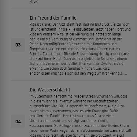
RTL+)
Ein Freund der Familie
Rita ist krank! Der Arzt stellt fest, daß ihr Blutdruck viel zu hoch
ist und empfiehlt ihr, die Pille abzusetzen. Jetzt haben Horst und
Rita ein Problem. Rita ist der Meinung, sie hatte sich lange
genug um die Verhutung gekümmert und Horst wäre an der
03
Reihe. Nach mißglückten Versuchen mit Kondomen und
Temperaturtabellen entscheidet sich Horst für den harten
Schnitt. Zuerst findet Rita die Entscheidung richtig und ist ganz
stolz auf ihren Horst. Doch dann begleitet sie Sandra zu einem
Treffen mit einem Internetflirt. Rita kommen Zweifel, als sie
erkennt, wie schon doch Sandras Kindheit war. Kurz
entschlossen macht sie sich auf den Weg zum Krankenhaus ....
Die Wasserschlacht
Im Supermarkt herrscht mal wieder Stress. Schumann will, dass
in diesem Jahr die Inventur während der Geschäftszeiten
durchgeführt wird. Die Belegschaft ist überfordert. Allein Rita
haben sie es zu verdanken, dass es kein Chaos gibt. Dafür
rebelliert die Familie. Horst ist sauer, dass Rita so viele
04
Überstunden macht und schlägt vor, einmal richtig
auszuspannen. Die Kollegen haben auch eine Idee: Kevins Eltern
haben einen Wohnwagen, der am Wochenende frei wäre. Erst will
Rita nicht so recht, als aber Schumann sie provoziert, wie gut