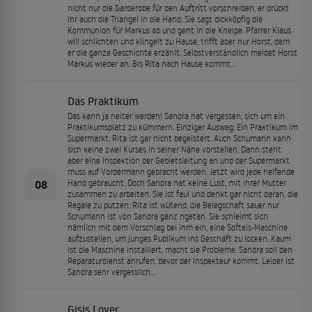
nicht nur die Garderobe für den Auftritt vorschreiben, er drückt
ihr auch die Triangel in die Hand. Sie sagt dickköpfig die
Kommunion für Markus ab und geht in die Kneipe. Pfarrer Klaus
will schlichten und klingelt zu Hause, trifft aber nur Horst, dem
er die ganze Geschichte erzählt. Selbstverständlich meldet Horst
Markus wieder an. Bis Rita nach Hause kommt...
Das Praktikum
Das kann ja heiter werden! Sandra hat vergessen, sich um ein
Praktikumsplatz zu kümmern. Einziger Ausweg: Ein Praktikum im
Supermarkt. Rita ist gar nicht begeistert. Auch Schumann kann
sich keine zwei Kurses in seiner Nähe vorstellen. Dann steht
aber eine Inspektion der Gebietsleitung an und der Supermarkt
muss auf Vordermann gebracht werden. Jetzt wird jede helfende
08
Hand gebraucht. Doch Sandra hat keine Lust, mit ihrer Mutter
zusammen zu arbeiten. Sie ist faul und denkt gar nicht daran, die
Regale zu putzen. Rita ist wütend, die Belegschaft sauer nur
Schumann ist von Sandra ganz ngetan. Sie schleimt sich
nämlich mit dem Vorschlag bei ihm ein, eine Softeis-Maschine
aufzustellen, um junges Publikum ins Geschäft zu locken. Kaum
ist die Maschine installiert, macht sie Probleme. Sandra soll den
Reparaturdienst anrufen, bevor der Inspekteur kommt. Leider ist
Sandra sehr vergesslich...
Gisis Lover