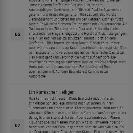
Rita steht vor einem großen Problem. Sie weiß nicht, wie sie
Horst zu einem Treffen mit Gisi und Rudi, seinem
Arbeitskollegen, überreden kann. Gisi hat Rudi im Supermarkt
gesehen und findet ihn ganz toll. Rita zaubert also Horsts
Lieblingsgericht und bittet ihn um den Gefallen. Doch es nützt
nichts. Er will seinen besten Freund nicht mit Gisi verkuppeln. Als
Rudi dann in der Tür steht, stellt Rita schließlich selbst alles
06
entscheidende Frage. Er sagt zu und Horst fühlt sich übergangen.
Allein um Rudi vor Gisi zu schützen , nimmt Horst an dem
Treffen teil. Rita fordert ihn zum Tanz auf, doch er ist immer
noch wütend und lehnt ab. Kurz entschlossen schnappt sich Rita
den Erstbesten und verschwindet auf der Tanzfläche. Das ist zu
viel! Horst geht und verbringt die Nacht auf dem Sofa. Die
schlechte Stimmung hält mehrere Tage an, bis Rita erfährt, dass
Horst nach seinem anstehenden Betriebsfest bei Rudi
übernachten will. Auf dem Betriebsfest kommt es zur
Aussprache.
Ein komischer Heiliger
Rita kann es nicht fassen! Klaus Brettschneider, ihr alter
trinkfester Schulkollege, kommt nach 20 Jahren in ihren
Supermarkt und erzählt, er sei Pfarrer geworden. Mehr noch. Er
wird nach Köln versetzt und Markus Kommunionsfeier gestalten.
Genug Gründe also, sich für den Abend zu verabreden. Pfarrer
Klaus hat aber auch einen Wunsch: Rita soll im Gemeindechor
07
mitwirken. Von der Familie gedrängt, sagt sie widerwillig zu. Bei
der Chorprobe platzt Rita dann der Kragen. Pfarrer Klaus will ihr