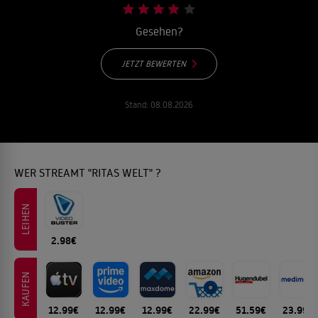
Gesehen?
JETZT BEWERTEN
Stand:
08.08.2026
WER STREAMT "RITAS WELT" ?
LEIHEN
2.98€
KAUFEN
12.99€
12.99€
12.99€
22.99€
51.59€
23.99€