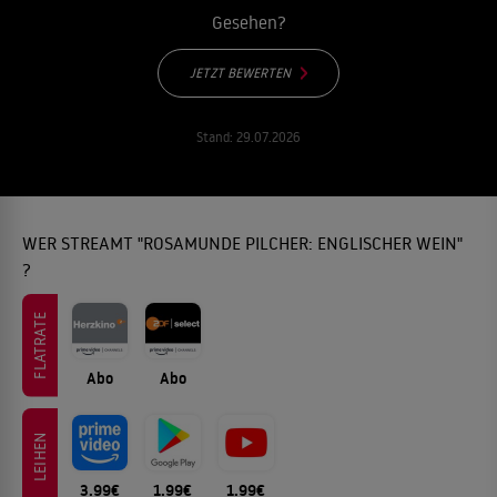
Gesehen?
JETZT BEWERTEN
Stand:
29.07.2026
WER STREAMT "ROSAMUNDE PILCHER: ENGLISCHER WEIN"
?
FLATRATE
Abo
Abo
LEIHEN
3.99€
1.99€
1.99€