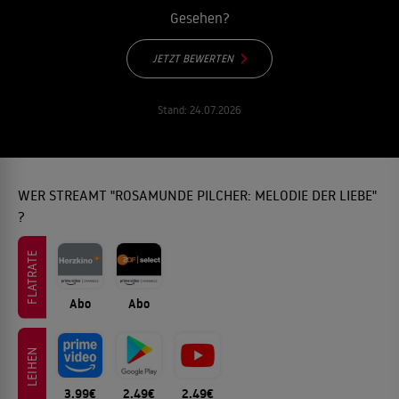
Gesehen?
JETZT BEWERTEN
Stand:
24.07.2026
WER STREAMT "ROSAMUNDE PILCHER: MELODIE DER LIEBE"
?
FLATRATE
Abo
Abo
LEIHEN
3.99€
2.49€
2.49€