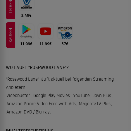
LEIHEN
3.49€
KAUFEN
11.99€
11.99€
57€
WO LÄUFT "ROSEWOOD LANE"?
"Rosewood Lane" läuft aktuell bei folgenden Streaming-
Anbietern:
Videobuster
,
Google Play Movies
,
YouTube
,
Joyn Plus
,
Amazon Prime Video Free with Ads
,
MagentaTV Plus
,
Amazon DVD / Blu-ray
.
INHALTSBESCHREIBUNG