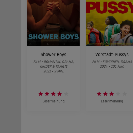
Shower Boys
Vorstadt-Pussys
FILM • ROMANTIK, DRAMA,
FILM • KOMÖDIEN, DRAMA
KINDER & FAMILIE
2024 • 101 MIN.
2021 • 9 MIN.
Lesermeinung
Lesermeinung