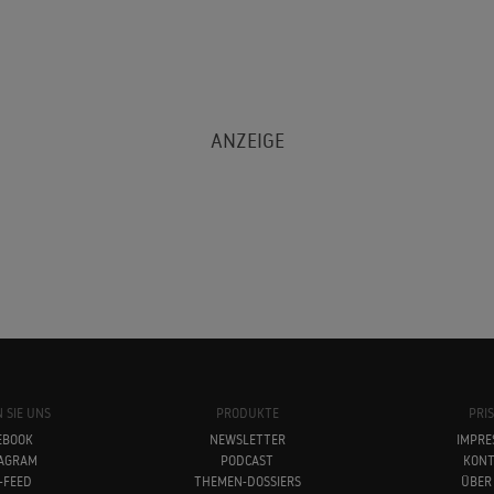
 SIE UNS
PRODUKTE
PRI
EBOOK
NEWSLETTER
IMPRE
TAGRAM
PODCAST
KONT
-FEED
THEMEN-DOSSIERS
ÜBER