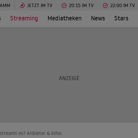
RAMM
JETZT IM TV
20:15 IM TV
22:00 IM TV
s
Streaming
Mediatheken
News
Stars
 streamt es? Anbieter & Infos