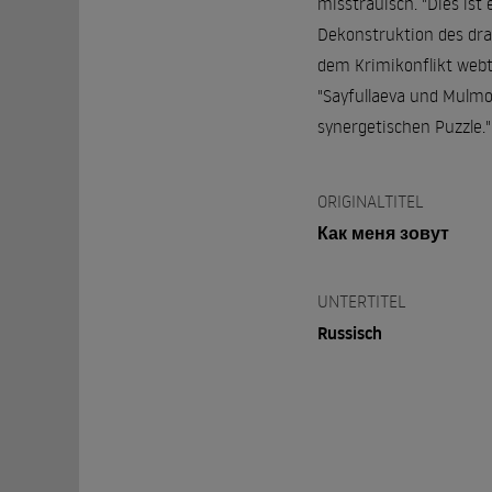
misstrauisch. "Dies ist
Dekonstruktion des dra
dem Krimikonflikt webt,
"Sayfullaeva und Mulmo
synergetischen Puzzle.
ORIGINALTITEL
Как меня зовут
UNTERTITEL
Russisch