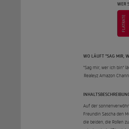
WER S
FLATRATE
WO LÄUFT "SAG MIR, W
"Sag mir, wer ich bin" 
Realeyz Amazon Chann
INHALTSBESCHREIBUN
Auf der sonnenverwöhnt
Freundin Sascha den Mut
die beiden, die Rollen z