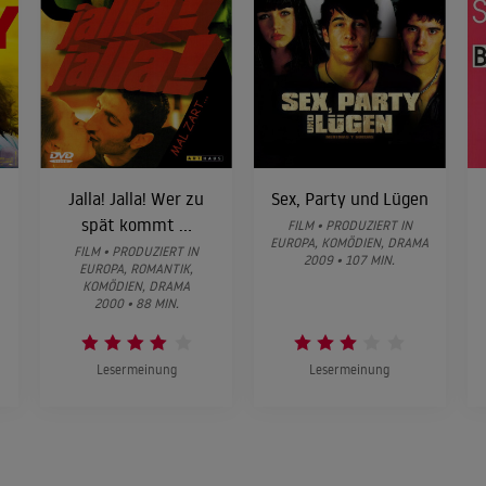
Jalla! Jalla! Wer zu
Sex, Party und Lügen
spät kommt ...
FILM • PRODUZIERT IN
EUROPA, KOMÖDIEN, DRAMA
FILM • PRODUZIERT IN
2009 • 107 MIN.
EUROPA, ROMANTIK,
KOMÖDIEN, DRAMA
2000 • 88 MIN.
Lesermeinung
Lesermeinung