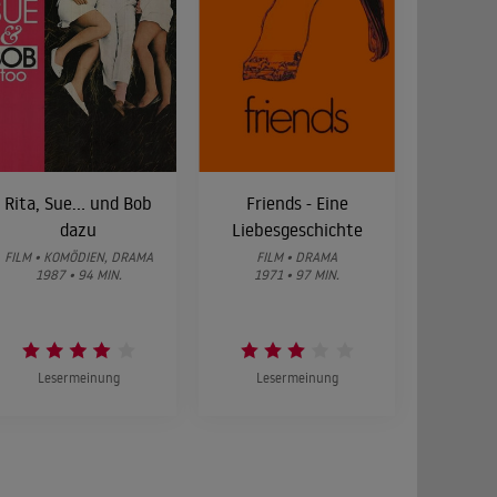
Rita, Sue... und Bob
Friends - Eine
dazu
Liebesgeschichte
FILM • KOMÖDIEN, DRAMA
FILM • DRAMA
1987 • 94 MIN.
1971 • 97 MIN.
Lesermeinung
Lesermeinung