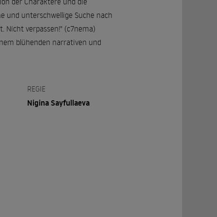
tion der Charaktere und die
he und unterschwellige Suche nach
st. Nicht verpassen!" (c7nema)
inem blühenden narrativen und
REGIE
Nigina Sayfullaeva