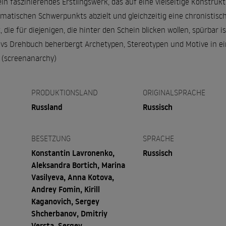
 ein faszinierendes Erstlingswerk, das auf eine vielseitige Konstruk
matischen Schwerpunkts abzielt und gleichzeitig eine chronistisc
 die für diejenigen, die hinter den Schein blicken wollen, spürbar i
vs Drehbuch beherbergt Archetypen, Stereotypen und Motive in e
" (screenanarchy)
PRODUKTIONSLAND
ORIGINALSPRACHE
Russland
Russisch
BESETZUNG
SPRACHE
Konstantin Lavronenko,
Russisch
Aleksandra Bortich, Marina
Vasilyeva, Anna Kotova,
Andrey Fomin, Kirill
Kaganovich, Sergey
Shcherbanov, Dmitriy
Versta, Sergey