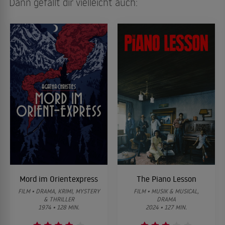
Dann gefällt dir vielleicht auch:
Mord im Orientexpress
The Piano Lesson
FILM • DRAMA, KRIMI, MYSTERY
FILM • MUSIK & MUSICAL,
& THRILLER
DRAMA
1974 • 128 MIN.
2024 • 127 MIN.