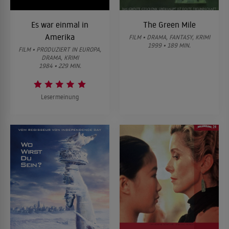
Es war einmal in
The Green Mile
Amerika
FILM • DRAMA, FANTASY, KRIMI
1999 • 189 MIN.
FILM • PRODUZIERT IN EUROPA,
DRAMA, KRIMI
1984 • 229 MIN.
Lesermeinung