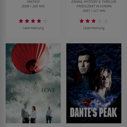
FANTASY
DRAMA, MYSTERY & THRILLER,
2008 • 166 MIN.
PRODUZIERT IN EUROPA
1997 • 117 MIN.
Lesermeinung
Lesermeinung