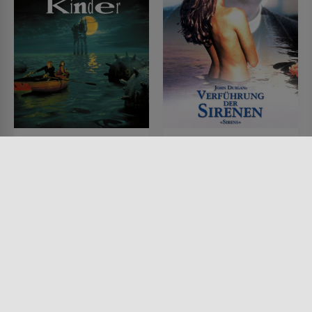
Die Stadt der
Verführung der Sirenen
verlorenen Kinder
FILM • ROMANTIK, KOMÖDIEN,
DRAMA
FILM • FANTASY, SCIENCE-
1994 • 98 MIN.
FICTION, DRAMA, ACTION &
ABENTEUER
1995 • 112 MIN.
Lesermeinung
Lesermeinung