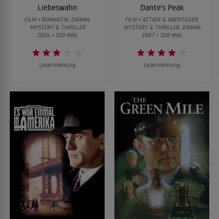
Liebeswahn
Dante's Peak
FILM • ROMANTIK, DRAMA,
FILM • ACTION & ABENTEUER,
MYSTERY & THRILLER
MYSTERY & THRILLER, DRAMA
2004 • 100 MIN.
1997 • 108 MIN.
Lesermeinung
Lesermeinung