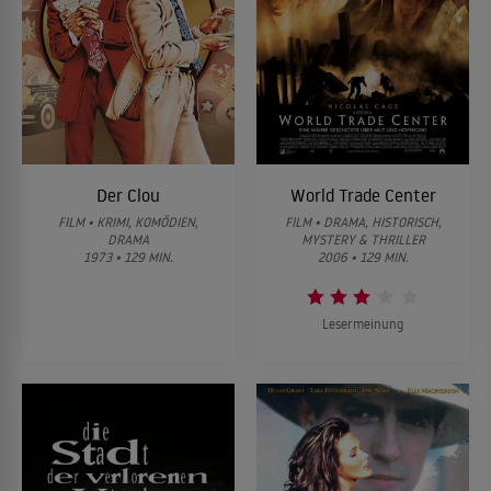
Der Clou
World Trade Center
FILM • KRIMI, KOMÖDIEN,
FILM • DRAMA, HISTORISCH,
DRAMA
MYSTERY & THRILLER
1973 • 129 MIN.
2006 • 129 MIN.
Lesermeinung