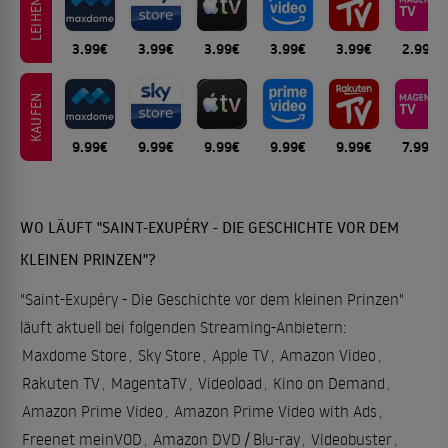
LEIHEN
3.99€
3.99€
3.99€
3.99€
3.99€
2.99€
KAUFEN
9.99€
9.99€
9.99€
9.99€
9.99€
7.99€
WO LÄUFT "SAINT-EXUPÉRY - DIE GESCHICHTE VOR DEM
KLEINEN PRINZEN"?
"Saint-Exupéry - Die Geschichte vor dem kleinen Prinzen"
läuft aktuell bei folgenden Streaming-Anbietern:
Maxdome Store
,
Sky Store
,
Apple TV
,
Amazon Video
,
Rakuten TV
,
MagentaTV
,
Videoload
,
Kino on Demand
,
Amazon Prime Video
,
Amazon Prime Video with Ads
,
Freenet meinVOD
,
Amazon DVD / Blu-ray
,
Videobuster
,