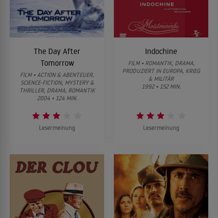
The Day After
Indochine
Tomorrow
FILM • ROMANTIK, DRAMA,
PRODUZIERT IN EUROPA, KRIEG
FILM • ACTION & ABENTEUER,
& MILITÄR
SCIENCE-FICTION, MYSTERY &
1992 • 152 MIN.
THRILLER, DRAMA, ROMANTIK
2004 • 124 MIN.
Lesermeinung
Lesermeinung