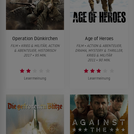
Operation Dünkirchen
Age of Heroes
FILM • KRIEG & MILITÄR, ACTION
FILM • ACTION & ABENTEUER,
& ABENTEUER, HISTORISCH
DRAMA, MYSTERY & THRILLER,
2017 • 95 MIN.
KRIEG & MILITÄR
2011 • 90 MIN.
Lesermeinung
Lesermeinung