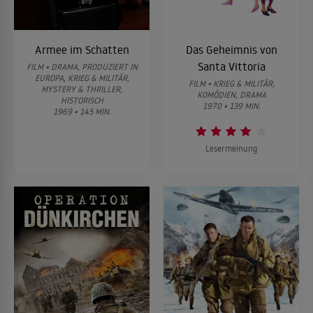
Armee im Schatten
Das Geheimnis von
Santa Vittoria
FILM • DRAMA, PRODUZIERT IN
EUROPA, KRIEG & MILITÄR,
FILM • KRIEG & MILITÄR,
MYSTERY & THRILLER,
KOMÖDIEN, DRAMA
HISTORISCH
1970 • 139 MIN.
1969 • 145 MIN.
Lesermeinung