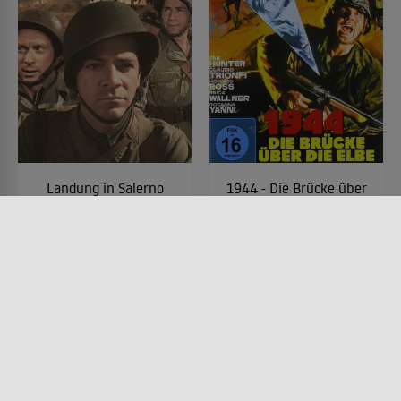
Landung in Salerno
1944 - Die Brücke über
die Elbe
FILM • DRAMA, KRIEG & MILITÄR
1945 • 117 MIN.
FILM • DRAMA, PRODUZIERT IN
EUROPA, KRIEG & MILITÄR
1969 • 94 MIN.
Lesermeinung
Lesermeinung