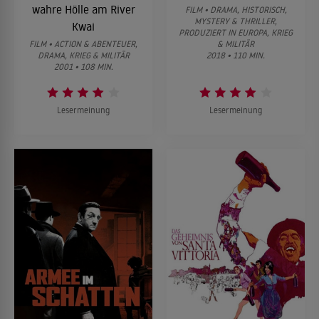
wahre Hölle am River
FILM • DRAMA, HISTORISCH,
MYSTERY & THRILLER,
Kwai
PRODUZIERT IN EUROPA, KRIEG
FILM • ACTION & ABENTEUER,
& MILITÄR
DRAMA, KRIEG & MILITÄR
2018 • 110 MIN.
2001 • 108 MIN.
Lesermeinung
Lesermeinung