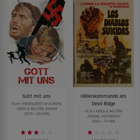
Gott mit uns
Höllenkommando am
Devil Ridge
FILM • PRODUZIERT IN EUROPA,
KRIEG & MILITÄR, DRAMA
FILM • KRIEG & MILITÄR,
1970 • 103 MIN.
DRAMA, HISTORISCH
1981 • 79 MIN.