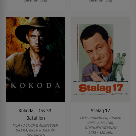
Lesermeinung
Lesermeinung
Kokoda - Das 39.
Stalag 17
Bataillon
FILM • KOMÖDIEN, DRAMA,
KRIEG & MILITÄR,
FILM • ACTION & ABENTEUER,
DOKUMENTATIONEN
DRAMA, KRIEG & MILITÄR,
1953 • 120 MIN.
HISTORISCH